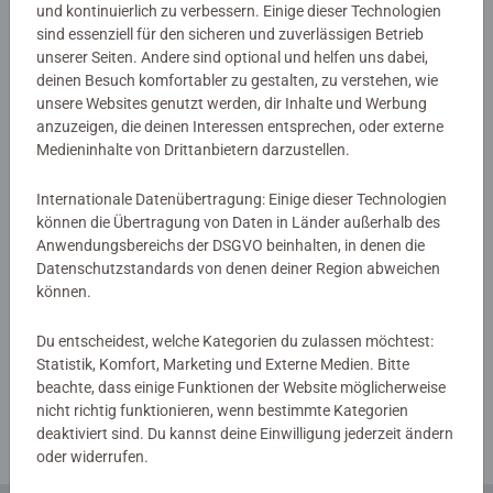
und kontinuierlich zu verbessern. Einige dieser Technologien
sind essenziell für den sicheren und zuverlässigen Betrieb
Warnhinweise und Herstellerinformation
unserer Seiten. Andere sind optional und helfen uns dabei,
deinen Besuch komfortabler zu gestalten, zu verstehen, wie
unsere Websites genutzt werden, dir Inhalte und Werbung
Noch keine Bewertungen
anzuzeigen, die deinen Interessen entsprechen, oder externe
Medieninhalte von Drittanbietern darzustellen.
abgegeben
Internationale Datenübertragung: Einige dieser Technologien
0/0
können die Übertragung von Daten in Länder außerhalb des
Anwendungsbereichs der DSGVO beinhalten, in denen die
Datenschutzstandards von denen deiner Region abweichen
können.
Verfasse eine Bewertung
Du entscheidest, welche Kategorien du zulassen möchtest:
Statistik, Komfort, Marketing und Externe Medien. Bitte
Richtlinien für Bewertungen
beachte, dass einige Funktionen der Website möglicherweise
nicht richtig funktionieren, wenn bestimmte Kategorien
deaktiviert sind. Du kannst deine Einwilligung jederzeit ändern
oder widerrufen.