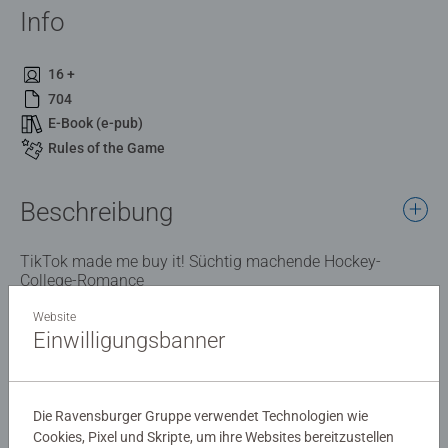
Info
16 +
704
E-Book (e-pub)
Rules of the Game
Beschreibung
TikTok made me buy it! Süchtig machende Hockey-
College-Romance
Website
Details
Einwilligungsbanner
Artikelnummer:
51305
EAN:
9783473513055
Die Ravensburger Gruppe verwendet Technologien wie
Cookies, Pixel und Skripte, um ihre Websites bereitzustellen
ISBN:
978-3-473-51305-5