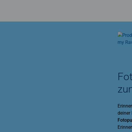
Fot
zu
Erinne
deiner
Fotopu
Erinne