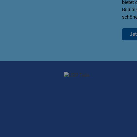
bietet 
Bild a
schöne
Jet