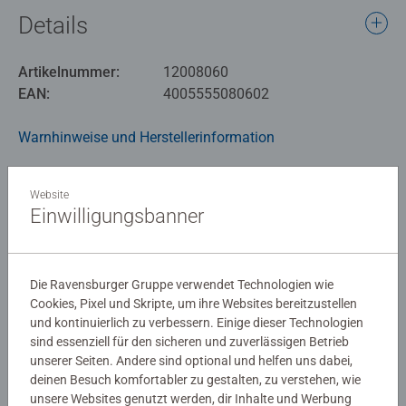
Details
Artikelnummer:
12008060
EAN:
4005555080602
Warnhinweise und Herstellerinformation
Ähnliche Produkte
Website
Einwilligungsbanner
Noch keine Bewertungen
Die Ravensburger Gruppe verwendet Technologien wie
abgegeben
Cookies, Pixel und Skripte, um ihre Websites bereitzustellen
und kontinuierlich zu verbessern. Einige dieser Technologien
sind essenziell für den sicheren und zuverlässigen Betrieb
0/0
unserer Seiten. Andere sind optional und helfen uns dabei,
deinen Besuch komfortabler zu gestalten, zu verstehen, wie
unsere Websites genutzt werden, dir Inhalte und Werbung