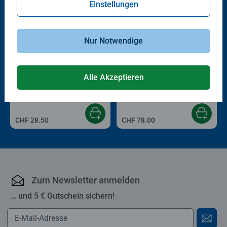
Einstellungen
Nur Notwendige
3D Puzzle beleuchtet
3D Puzzle Ball
Alle Akzeptieren
Puzzle-Ball Nachtlicht Pferde am
Planetensystem
Strand
Durchschnittliche Bewertung 5.0 von 5
CHF 28.50
CHF 78.00
Zum Newsletter anmelden
... und 5 € Gutschein sichern!