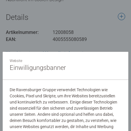
Details
Artikelnummer:
12008058
EAN:
4005555080589
Warnhinweise und Herstellerinformation
Website
Einwilligungsbanner
Ähnliche Produkte
Die Ravensburger Gruppe verwendet Technologien wie
Cookies, Pixel und Skripte, um ihre Websites bereitzustellen
Noch keine Bewertungen
und kontinuierlich zu verbessern. Einige dieser Technologien
abgegeben
sind essenziell für den sicheren und zuverlässigen Betrieb
unserer Seiten. Andere sind optional und helfen uns dabei,
deinen Besuch komfortabler zu gestalten, zu verstehen, wie
0/0
unsere Websites genutzt werden, dir Inhalte und Werbung