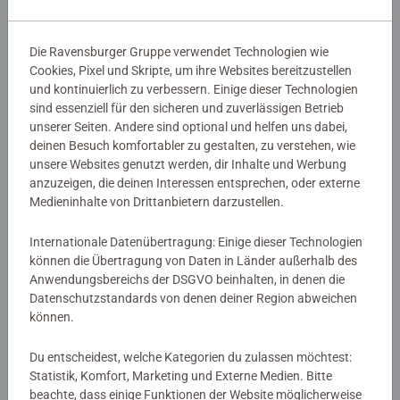
1000 Teile Fantasy-Puzzle, detailreich illustriert von Colin
Thompson
Die Ravensburger Gruppe verwendet Technologien wie
Cookies, Pixel und Skripte, um ihre Websites bereitzustellen
Details
und kontinuierlich zu verbessern. Einige dieser Technologien
sind essenziell für den sicheren und zuverlässigen Betrieb
Artikelnummer:
12000652
unserer Seiten. Andere sind optional und helfen uns dabei,
deinen Besuch komfortabler zu gestalten, zu verstehen, wie
EAN:
4005555006527
unsere Websites genutzt werden, dir Inhalte und Werbung
anzuzeigen, die deinen Interessen entsprechen, oder externe
Warnhinweise und Herstellerinformation
Medieninhalte von Drittanbietern darzustellen.
Ähnliche Produkte
Internationale Datenübertragung: Einige dieser Technologien
können die Übertragung von Daten in Länder außerhalb des
Anwendungsbereichs der DSGVO beinhalten, in denen die
Datenschutzstandards von denen deiner Region abweichen
können.
Noch keine Bewertungen
abgegeben
Du entscheidest, welche Kategorien du zulassen möchtest:
Statistik, Komfort, Marketing und Externe Medien. Bitte
beachte, dass einige Funktionen der Website möglicherweise