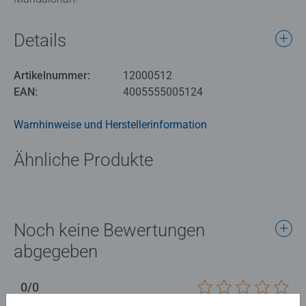
Details
Artikelnummer:
12000512
EAN:
4005555005124
Warnhinweise und Herstellerinformation
Ähnliche Produkte
Noch keine Bewertungen
abgegeben
0/0