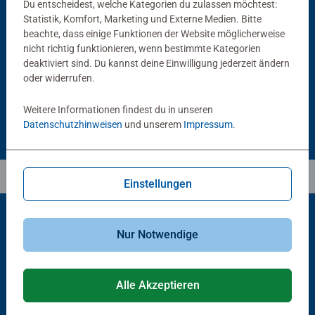
Du entscheidest, welche Kategorien du zulassen möchtest:
Puzzlezubehör
Puzzlezubehör
Statistik, Komfort, Marketing und Externe Medien. Bitte
Puzzle Conserver Permanent
Puzzle-Rahmen, schwarz
beachte, dass einige Funktionen der Website möglicherweise
Durchschnittliche Bewertung 4.4 von 5 Sternen.
nicht richtig funktionieren, wenn bestimmte Kategorien
deaktiviert sind. Du kannst deine Einwilligung jederzeit ändern
oder widerrufen.
CHF 16.00
CHF 46.00
Weitere Informationen findest du in unseren
Datenschutzhinweisen
und unserem
Impressum
.
Einstellungen
Nur Notwendige
Beliebte Auswahl
Andere Kunden mögen auch
Alle Akzeptieren