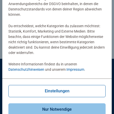
Anwendungsbereichs der DSGVO beinhalten, in denen die
Sie können Ihr Widerrufsrecht ausüben, indem Sie unser
Datenschutzstandards von denen deiner Region abweichen
Online-Widerrufsformular ausfüllen. Wir bearbeiten Ihre
können.
Anfrage und senden Ihnen alle erforderlichen
Du entscheidest, welche Kategorien du zulassen möchtest:
Rücksendeanweisungen per E-Mail.
Statistik, Komfort, Marketing und Externe Medien. Bitte
beachte, dass einige Funktionen der Website möglicherweise
Widerruf fortsetzen
nicht richtig funktionieren, wenn bestimmte Kategorien
deaktiviert sind. Du kannst deine Einwilligung jederzeit ändern
oder widerrufen.
Weitere Informationen findest du in unseren
Datenschutzhinweisen
und unserem
Impressum
.
Mitglieder der Ravensburger Gruppe
Einstellungen
Service
Nur Notwendige