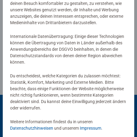
deinen Besuch komfortabler zu gestalten, zu verstehen, wie
0/0
unsere Websites genutzt werden, dir Inhalte und Werbung
anzuzeigen, die deinen Interessen entsprechen, oder externe
Medieninhalte von Drittanbietern darzustellen.
Verfasse eine Bewertung
Internationale Datenübertragung: Einige dieser Technologien
können die Übertragung von Daten in Länder außerhalb des
Anwendungsbereichs der DSGVO beinhalten, in denen die
Richtlinien für Bewertungen
Datenschutzstandards von denen deiner Region abweichen
können.
Du entscheidest, welche Kategorien du zulassen möchtest:
Statistik, Komfort, Marketing und Externe Medien. Bitte
beachte, dass einige Funktionen der Website möglicherweise
nicht richtig funktionieren, wenn bestimmte Kategorien
deaktiviert sind. Du kannst deine Einwilligung jederzeit ändern
oder widerrufen.
Beliebte Auswahl
Weitere Informationen findest du in unseren
Datenschutzhinweisen
und unserem
Impressum
.
Andere Kunden mögen auch