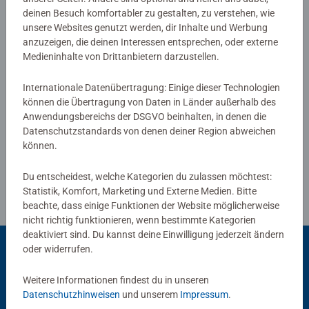
deinen Besuch komfortabler zu gestalten, zu verstehen, wie
0/0
unsere Websites genutzt werden, dir Inhalte und Werbung
anzuzeigen, die deinen Interessen entsprechen, oder externe
Medieninhalte von Drittanbietern darzustellen.
Verfasse eine Bewertung
Internationale Datenübertragung: Einige dieser Technologien
können die Übertragung von Daten in Länder außerhalb des
Anwendungsbereichs der DSGVO beinhalten, in denen die
Richtlinien für Bewertungen
Datenschutzstandards von denen deiner Region abweichen
können.
Du entscheidest, welche Kategorien du zulassen möchtest:
Statistik, Komfort, Marketing und Externe Medien. Bitte
beachte, dass einige Funktionen der Website möglicherweise
nicht richtig funktionieren, wenn bestimmte Kategorien
deaktiviert sind. Du kannst deine Einwilligung jederzeit ändern
oder widerrufen.
Beliebte Auswahl
Weitere Informationen findest du in unseren
Datenschutzhinweisen
und unserem
Impressum
.
Andere Kunden mögen auch