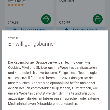
Krypt Gradient
Krypt Silber
Durchschnittliche Bewertung 5,0 von 5 Sternen.
€ 16,99
€ 16,99
Ähnliche Motive
Ähnliche Motive
Website
Einwilligungsbanner
Die Ravensburger Gruppe verwendet Technologien wie
Cookies, Pixel und Skripte, um ihre Websites bereitzustellen
und kontinuierlich zu verbessern. Einige dieser Technologien
sind essenziell für den sicheren und zuverlässigen Betrieb
Puzzle für Erwachsene
Krypt Black
unserer Seiten. Andere sind optional und helfen uns dabei,
deinen Besuch komfortabler zu gestalten, zu verstehen, wie
unsere Websites genutzt werden, dir Inhalte und Werbung
anzuzeigen, die deinen Interessen entsprechen, oder externe
€ 16,99
Medieninhalte von Drittanbietern darzustellen.