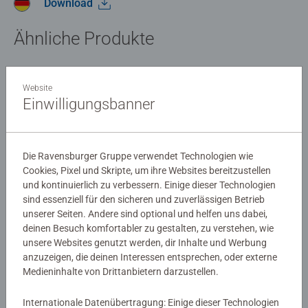
wertvolle Hinweise zur Lösung des Falls liefern. Dann ist
Download
Intuition, Kombinationsgabe und kriminalistisches Gespür
Ähnliche Produkte
gefragt! Zusammen mit den beiliegenden Spielkarten und
dem Beweismaterial in Umschlägen ermitteln die Puzzler
nach und nach den Tathergang und können Täter,
Tatmotiv und Tatwaffe ausfindig machen. Auch ideal als
Website
gemeinsamer Puzzle- und Ermittlungsspaß! Dabei muss
Einwilligungsbanner
Bewertungen (79)
kein Spielmaterial zerstört werden und das Puzzle X
Crime kann erneut gespielt werden.
4,8/5
Durchschnittliche Bewertung 4,8 von 5 Sternen.
Die Ravensburger Gruppe verwendet Technologien wie
Cookies, Pixel und Skripte, um ihre Websites bereitzustellen
und kontinuierlich zu verbessern. Einige dieser Technologien
sind essenziell für den sicheren und zuverlässigen Betrieb
Bewertungen
unserer Seiten. Andere sind optional und helfen uns dabei,
deinen Besuch komfortabler zu gestalten, zu verstehen, wie
unsere Websites genutzt werden, dir Inhalte und Werbung
anzuzeigen, die deinen Interessen entsprechen, oder externe
Richtlinien für Bewertungen
Medieninhalte von Drittanbietern darzustellen.
Internationale Datenübertragung: Einige dieser Technologien