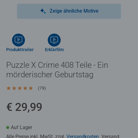
Zeige ähnliche Motive
Produkttrailer
Erklärfilm
Puzzle X Crime 408 Teile - Ein
mörderischer Geburtstag
(79)
Durchschnittliche Bewertung 4,8 von 5 Sternen.
€ 29,99
Auf Lager
Alle Preise inkl. MwSt. zzgl.
Versandkosten
. Versand