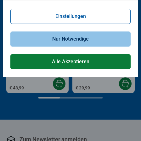
Einstellungen
Nur Notwendige
Zeichnen lernen
Zeichnen lernen
A4 Zeichentisch
Einhorn
Alle Akzeptieren
Durchschnittliche Bewertung 4,5 von 5 Sternen.
€ 48,99
€ 29,99
Zum Newsletter anmelden