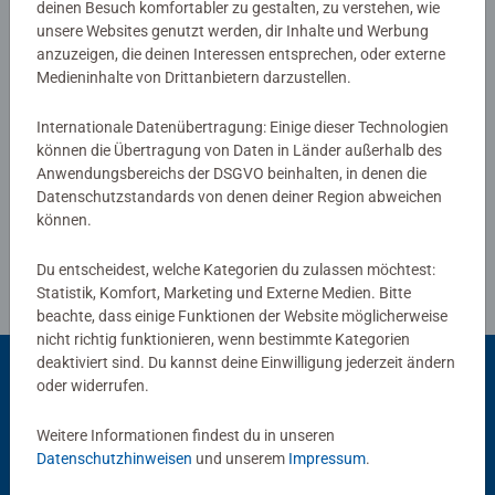
deinen Besuch komfortabler zu gestalten, zu verstehen, wie
0/0
lernen Gesichter und Tiere zu zeichnen? Mit dem Xoomy
unsere Websites genutzt werden, dir Inhalte und Werbung
Maxi von Ravensburger gelingt das ganz einfach. Der
anzuzeigen, die deinen Interessen entsprechen, oder externe
Xoomy Midi kommt im handlichen Kofferset, in dem alle
Medieninhalte von Drittanbietern darzustellen.
notwendigen Utensilien enthalten sind. Mit den
Verfasse eine Bewertung
Internationale Datenübertragung: Einige dieser Technologien
Ravensburger Xoomy Reihen Maxi, Midi und den
können die Übertragung von Daten in Länder außerhalb des
Erweiterungssets für einen unendlichen Zeichenspaß.
Richtlinien für Bewertungen
Anwendungsbereichs der DSGVO beinhalten, in denen die
Datenschutzstandards von denen deiner Region abweichen
können.
Du entscheidest, welche Kategorien du zulassen möchtest:
Statistik, Komfort, Marketing und Externe Medien. Bitte
beachte, dass einige Funktionen der Website möglicherweise
nicht richtig funktionieren, wenn bestimmte Kategorien
deaktiviert sind. Du kannst deine Einwilligung jederzeit ändern
oder widerrufen.
Beliebte Auswahl
Weitere Informationen findest du in unseren
Andere Kunden mögen auch
Datenschutzhinweisen
und unserem
Impressum
.