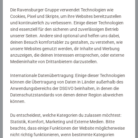
Motivlinien sind bereits vorgedruckt und nummeriert und
Details
Die Ravensburger Gruppe verwendet Technologien wie
müssen mit den fertig gemischten Acrylfarben ausgemalt
Cookies, Pixel und Skripte, um ihre Websites bereitzustellen
werden. Das ist Malspaß mit Erfolgsgarantie für eine
und kontinuierlich zu verbessern. Einige dieser Technologien
Artikelnummer:
12023146
einzigartige Wanddekoration. Malen war noch nie so
sind essenziell für den sicheren und zuverlässigen Betrieb
EAN:
4005555231462
unserer Seiten. Andere sind optional und helfen uns dabei,
einfach!
deinen Besuch komfortabler zu gestalten, zu verstehen, wie
unsere Websites genutzt werden, dir Inhalte und Werbung
Warnhinweise und Herstellerinformation
Mit CreArt - Malen nach Zahlen von Ravensburger den
anzuzeigen, die deinen Interessen entsprechen, oder externe
Weg zur inneren Ruhe und Entspannung finden. Einfach
Medieninhalte von Drittanbietern darzustellen.
Ähnliche Produkte
auspacken und los malen: jedes Malset enthält alles, was
zum Malen benötigt wird und es ist kein Mischen der
Internationale Datenübertragung: Einige dieser Technologien
Farben notwendig. Das fertig gemalte Bild eignet sich als
können die Übertragung von Daten in Länder außerhalb des
trendige Dekoration in jedem Zuhause. Das Ravensburger
Anwendungsbereichs der DSGVO beinhalten, in denen die
Datenschutzstandards von denen deiner Region abweichen
CreArt - Malen nach Zahlen Programm bietet eine große
Noch keine Bewertungen
können.
Motivauswahl für Kinder und Erwachsene.
abgegeben
Du entscheidest, welche Kategorien du zulassen möchtest:
Statistik, Komfort, Marketing und Externe Medien. Bitte
0/0
beachte, dass einige Funktionen der Website möglicherweise
nicht richtig funktionieren, wenn bestimmte Kategorien