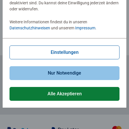
deaktiviert sind. Du kannst deine Einwilligung jederzeit ändern
oder widerrufen.
Verfasse eine Bewertung
Weitere Informationen findest du in unseren
Richtlinien für Bewertungen
Datenschutzhinweisen
und unserem
Impressum
.
Einstellungen
Nur Notwendige
Zum Newsletter anmelden
... und 5 € Gutschein sichern!
Alle Akzeptieren