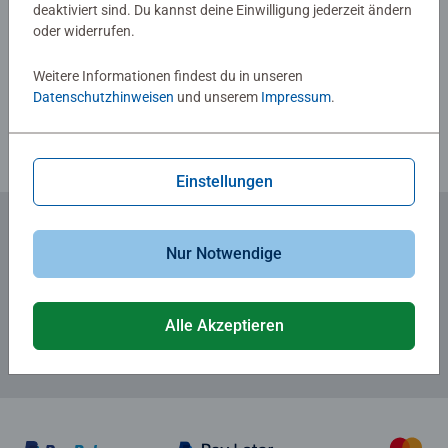
deaktiviert sind. Du kannst deine Einwilligung jederzeit ändern
oder widerrufen.
Verfasse eine Bewertung
Weitere Informationen findest du in unseren
Richtlinien für Bewertungen
Datenschutzhinweisen
und unserem
Impressum
.
Einstellungen
Nur Notwendige
Zum Newsletter anmelden
... und 5 € Gutschein sichern!
Alle Akzeptieren