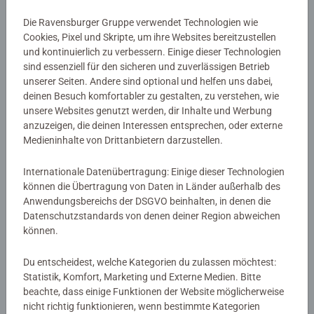
Motivlinien sind bereits vorgedruckt und nummeriert und
Details
Die Ravensburger Gruppe verwendet Technologien wie
müssen mit den fertig gemischten Acrylfarben ausgemalt
Cookies, Pixel und Skripte, um ihre Websites bereitzustellen
werden. Das ist Malspaß mit Erfolgsgarantie für eine
und kontinuierlich zu verbessern. Einige dieser Technologien
Artikelnummer:
12023150
einzigartige Wanddekoration. Malen war noch nie so
sind essenziell für den sicheren und zuverlässigen Betrieb
EAN:
4005555231509
unserer Seiten. Andere sind optional und helfen uns dabei,
einfach!
deinen Besuch komfortabler zu gestalten, zu verstehen, wie
unsere Websites genutzt werden, dir Inhalte und Werbung
Warnhinweise und Herstellerinformation
Mit CreArt - Malen nach Zahlen von Ravensburger den
anzuzeigen, die deinen Interessen entsprechen, oder externe
Weg zur inneren Ruhe und Entspannung finden. Einfach
Medieninhalte von Drittanbietern darzustellen.
Ähnliche Produkte
auspacken und los malen: jedes Malset enthält alles, was
zum Malen benötigt wird und es ist kein Mischen der
Internationale Datenübertragung: Einige dieser Technologien
Farben notwendig. Das fertig gemalte Bild eignet sich als
können die Übertragung von Daten in Länder außerhalb des
trendige Dekoration in jedem Zuhause. Das Ravensburger
Anwendungsbereichs der DSGVO beinhalten, in denen die
Datenschutzstandards von denen deiner Region abweichen
CreArt - Malen nach Zahlen Programm bietet eine große
Noch keine Bewertungen
können.
Motivauswahl für Kinder und Erwachsene.
abgegeben
Du entscheidest, welche Kategorien du zulassen möchtest:
Statistik, Komfort, Marketing und Externe Medien. Bitte
0/0
beachte, dass einige Funktionen der Website möglicherweise
nicht richtig funktionieren, wenn bestimmte Kategorien