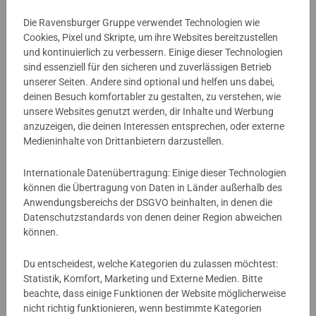
Motivlinien sind bereits vorgedruckt und nummeriert und
Details
Die Ravensburger Gruppe verwendet Technologien wie
müssen mit den fertig gemischten Acrylfarben ausgemalt
Cookies, Pixel und Skripte, um ihre Websites bereitzustellen
werden. Das ist Malspaß mit Erfolgsgarantie für eine
und kontinuierlich zu verbessern. Einige dieser Technologien
Artikelnummer:
12023136
einzigartige Wanddekoration. Malen war noch nie so
sind essenziell für den sicheren und zuverlässigen Betrieb
EAN:
4005555231363
unserer Seiten. Andere sind optional und helfen uns dabei,
einfach!
deinen Besuch komfortabler zu gestalten, zu verstehen, wie
unsere Websites genutzt werden, dir Inhalte und Werbung
Warnhinweise und Herstellerinformation
Mit CreArt - Malen nach Zahlen von Ravensburger den
anzuzeigen, die deinen Interessen entsprechen, oder externe
Weg zur inneren Ruhe und Entspannung finden. Einfach
Medieninhalte von Drittanbietern darzustellen.
Ähnliche Produkte
auspacken und los malen: jedes Malset enthält alles, was
zum Malen benötigt wird und es ist kein Mischen der
Internationale Datenübertragung: Einige dieser Technologien
Farben notwendig. Das fertig gemalte Bild eignet sich als
können die Übertragung von Daten in Länder außerhalb des
trendige Dekoration in jedem Zuhause. Das Ravensburger
Anwendungsbereichs der DSGVO beinhalten, in denen die
Datenschutzstandards von denen deiner Region abweichen
CreArt - Malen nach Zahlen Programm bietet eine große
Noch keine Bewertungen
können.
Motivauswahl für Kinder und Erwachsene.
abgegeben
Du entscheidest, welche Kategorien du zulassen möchtest:
Statistik, Komfort, Marketing und Externe Medien. Bitte
0/0
beachte, dass einige Funktionen der Website möglicherweise
nicht richtig funktionieren, wenn bestimmte Kategorien