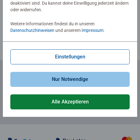
deaktiviert sind. Du kannst deine Einwilligung jederzeit ändern
oder widerrufen.
Verfasse eine Bewertung
Weitere Informationen findest du in unseren
Richtlinien für Bewertungen
Datenschutzhinweisen
und unserem
Impressum
.
Einstellungen
Nur Notwendige
Zum Newsletter anmelden
... und 5 € Gutschein sichern!
Alle Akzeptieren