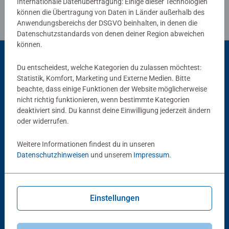
Internationale Datenübertragung: Einige dieser Technologien
können die Übertragung von Daten in Länder außerhalb des
Anwendungsbereichs der DSGVO beinhalten, in denen die
Datenschutzstandards von denen deiner Region abweichen
können.
Du entscheidest, welche Kategorien du zulassen möchtest:
Beliebte Auswahl
Statistik, Komfort, Marketing und Externe Medien. Bitte
beachte, dass einige Funktionen der Website möglicherweise
Andere Kunden mögen auch
nicht richtig funktionieren, wenn bestimmte Kategorien
deaktiviert sind. Du kannst deine Einwilligung jederzeit ändern
oder widerrufen.
Weitere Informationen findest du in unseren
Datenschutzhinweisen
und unserem
Impressum
.
Einstellungen
Wieso? Weshalb? Warum?
Wieso? Weshalb? Warum?
Tiere im Winter
Mein ABC der Fahrzeuge