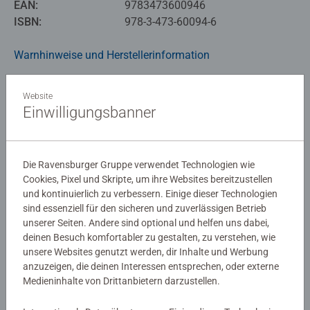
EAN:
9783473600946
ISBN:
978-3-473-60094-6
Warnhinweise und Herstellerinformation
Website
Noch keine Bewertungen
Einwilligungsbanner
abgegeben
0/0
Die Ravensburger Gruppe verwendet Technologien wie
Cookies, Pixel und Skripte, um ihre Websites bereitzustellen
und kontinuierlich zu verbessern. Einige dieser Technologien
sind essenziell für den sicheren und zuverlässigen Betrieb
Verfasse eine Bewertung
unserer Seiten. Andere sind optional und helfen uns dabei,
deinen Besuch komfortabler zu gestalten, zu verstehen, wie
unsere Websites genutzt werden, dir Inhalte und Werbung
Richtlinien für Bewertungen
anzuzeigen, die deinen Interessen entsprechen, oder externe
Medieninhalte von Drittanbietern darzustellen.