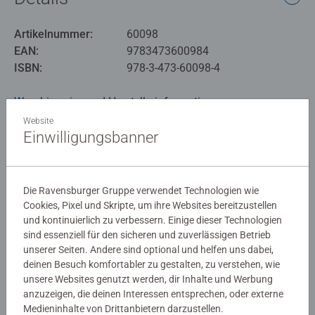
Artikelnummer:
60098
EAN:
9783473600984
ISBN:
978-3-473-60098-4
Warnhinweise und Herstellerinformation
Website
Einwilligungsbanner
Noch keine Bewertungen
abgegeben
Die Ravensburger Gruppe verwendet Technologien wie
Cookies, Pixel und Skripte, um ihre Websites bereitzustellen
0/0
und kontinuierlich zu verbessern. Einige dieser Technologien
sind essenziell für den sicheren und zuverlässigen Betrieb
unserer Seiten. Andere sind optional und helfen uns dabei,
deinen Besuch komfortabler zu gestalten, zu verstehen, wie
Verfasse eine Bewertung
unsere Websites genutzt werden, dir Inhalte und Werbung
anzuzeigen, die deinen Interessen entsprechen, oder externe
Medieninhalte von Drittanbietern darzustellen.
Richtlinien für Bewertungen