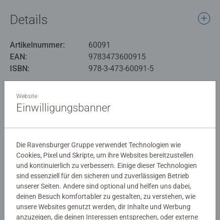
Details
Artikelnummer:
60091
EAN:
9783473600915
ISBN:
978-3-473-60091-5
Warnhinweise und Herstellerinformation
Website
Einwilligungsbanner
Bewertungen (3)
Die Ravensburger Gruppe verwendet Technologien wie
5,0/5
Cookies, Pixel und Skripte, um ihre Websites bereitzustellen
Durchschnittliche Bewertung 5,0 von 5 Sternen.
und kontinuierlich zu verbessern. Einige dieser Technologien
sind essenziell für den sicheren und zuverlässigen Betrieb
unserer Seiten. Andere sind optional und helfen uns dabei,
Bewertungen
deinen Besuch komfortabler zu gestalten, zu verstehen, wie
unsere Websites genutzt werden, dir Inhalte und Werbung
anzuzeigen, die deinen Interessen entsprechen, oder externe