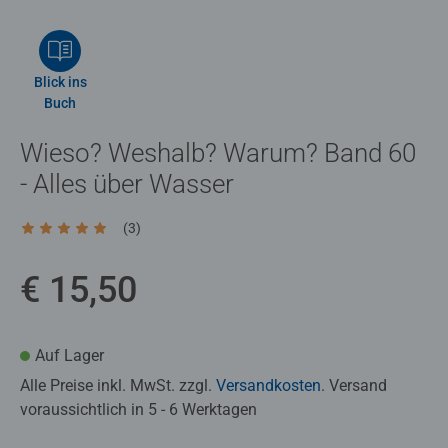
Blick ins
Buch
Wieso? Weshalb? Warum? Band 60
- Alles über Wasser
(3)
Durchschnittliche Bewertung 5,0 von 5 Sternen.
€ 15,50
Auf Lager
Alle Preise inkl. MwSt. zzgl.
Versandkosten
. Versand
voraussichtlich in 5 - 6 Werktagen