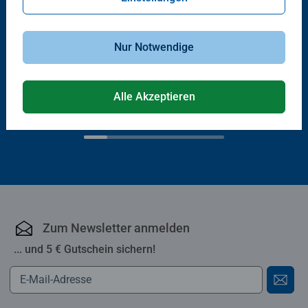
Nur Notwendige
®
tiptoi
Bücher
Wieso? Weshalb? Warum?
Bei der Polizei
Wir entdecken die Ritterburg
Durchschnittliche Bewertung 4,9 von 5 Sternen.
Alle Akzeptieren
€ 20,60
€ 15,50
Zum Newsletter anmelden
... und 5 € Gutschein sichern!