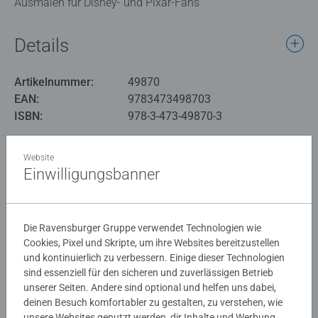
Ausmalen für Disney- und Pixar-Fans
Details
Artikelnummer:
49870
EAN:
9783473498703
ISBN:
978-3-473-49870-3
Warnhinweise und Herstellerinformation
Website
Einwilligungsbanner
Ähnliche Produkte
Die Ravensburger Gruppe verwendet Technologien wie
Cookies, Pixel und Skripte, um ihre Websites bereitzustellen
Noch keine Bewertungen
und kontinuierlich zu verbessern. Einige dieser Technologien
sind essenziell für den sicheren und zuverlässigen Betrieb
abgegeben
unserer Seiten. Andere sind optional und helfen uns dabei,
deinen Besuch komfortabler zu gestalten, zu verstehen, wie
unsere Websites genutzt werden, dir Inhalte und Werbung