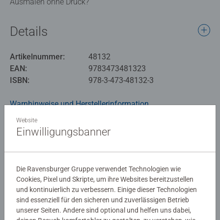
Ausmalen ohne Druck?
Details
Artikelnummer:
48132
EAN:
9783473481323
ISBN:
978-3-473-48132-3
Warnhinweise und Herstellerinformation
Website
Ähnliche Produkte
Einwilligungsbanner
Die Ravensburger Gruppe verwendet Technologien wie
Noch keine Bewertungen
Cookies, Pixel und Skripte, um ihre Websites bereitzustellen
und kontinuierlich zu verbessern. Einige dieser Technologien
abgegeben
sind essenziell für den sicheren und zuverlässigen Betrieb
unserer Seiten. Andere sind optional und helfen uns dabei,