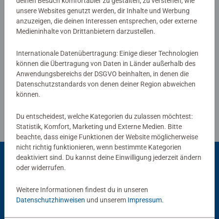
0/0
deinen Besuch komfortabler zu gestalten, zu verstehen, wie
unsere Websites genutzt werden, dir Inhalte und Werbung
anzuzeigen, die deinen Interessen entsprechen, oder externe
Medieninhalte von Drittanbietern darzustellen.
Verfasse eine Bewertung
Internationale Datenübertragung: Einige dieser Technologien
können die Übertragung von Daten in Länder außerhalb des
Richtlinien für Bewertungen
Anwendungsbereichs der DSGVO beinhalten, in denen die
Datenschutzstandards von denen deiner Region abweichen
können.
Du entscheidest, welche Kategorien du zulassen möchtest:
Statistik, Komfort, Marketing und Externe Medien. Bitte
beachte, dass einige Funktionen der Website möglicherweise
nicht richtig funktionieren, wenn bestimmte Kategorien
deaktiviert sind. Du kannst deine Einwilligung jederzeit ändern
oder widerrufen.
Beliebte Auswahl
Weitere Informationen findest du in unseren
Andere Kunden mögen auch
Datenschutzhinweisen
und unserem
Impressum
.