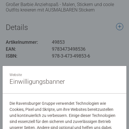
Großer Barbie Anziehspaß - Malen, Stickern und coole
Outfits kreieren mit AUSMALBAREN Stickern
Details
Artikelnummer:
49853
EAN:
9783473498536
ISBN:
978-3-473-49853-6
Warnhinweise und Herstellerinformation
Website
Einwilligungsbanner
Ähnliche Produkte
Die Ravensburger Gruppe verwendet Technologien wie
Cookies, Pixel und Skripte, um ihre Websites bereitzustellen
Noch keine Bewertungen
und kontinuierlich zu verbessern. Einige dieser Technologien
abgegeben
sind essenziell für den sicheren und zuverlässigen Betrieb
unserer Seiten. Andere sind optional und helfen uns dabei,