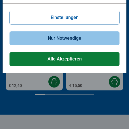
Einstellungen
Nur Notwendige
Wieso? Weshalb? Warum?
Wieso? Weshalb? Warum?
Alle Akzeptieren
Der Kran
Alles über Wasser
Durchschnittliche Bewertung 5,0 von 5 Sternen.
Durchschnittliche Bewertung 5,0 von 5 
€ 12,40
€ 15,50