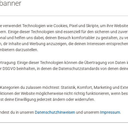
sbanner
wertungen abgegeben
 verwendet Technologien wie Cookies, Pixel und Skripte, um ihre Website
sern. Einige dieser Technologien sind essenziell für den sicheren und zuve
onal und helfen uns dabei, deinen Besuch komfortabler zu gestalten, zu v
, dir Inhalte und Werbung anzuzeigen, die deinen Interessen entsprechen
nbietern darzustellen.
 Bewertung
rtragung: Einige dieser Technologien können die Übertragung von Daten 
 DSGVO beinhalten, in denen die Datenschutzstandards von denen dein
Kategorien du zulassen möchtest: Statistik, Komfort, Marketing und Exte
nktionen der Website möglicherweise nicht richtig funktionieren, wenn b
nst deine Einwilligung jederzeit ändern oder widerrufen.
indest du in unseren
Datenschutzhinweisen
und unserem
Impressum
.
Zum Newsletter anmelden
 5 € Gutschein sichern!