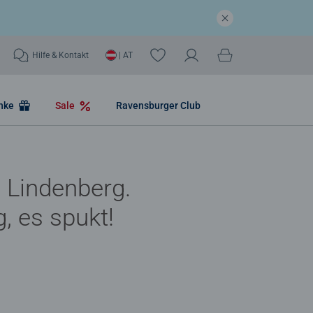
Hilfe & Kontakt
| AT
nke
Sale
Ravensburger Club
t Lindenberg.
, es spukt!