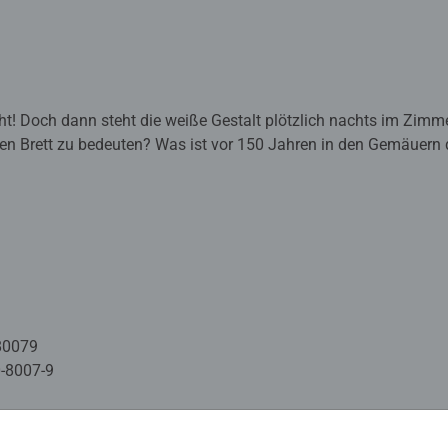
ht! Doch dann steht die weiße Gestalt plötzlich nachts im Zimm
en Brett zu bedeuten? Was ist vor 150 Jahren in den Gemäuern d
80079
-8007-9
mation