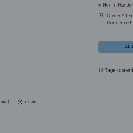
Nur im Handel 
Dieser Artik
Partnern erhä
Zu 
14 Tage kostenf
-pub)
x x cm