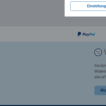
Einstellun
Sie kö
Widerr
alle e
Wid