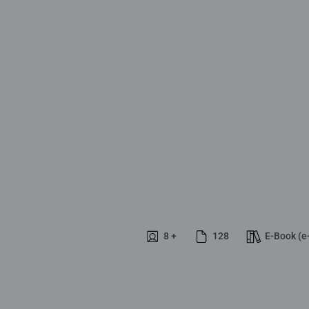
8 +
128
E-Book (e