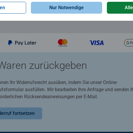
gen
Nur Notwendige
All
Waren zurückgeben
nnen Ihr Widerrufsrecht ausüben, indem Sie unser Online-
ufsformular ausfüllen. Wir bearbeiten Ihre Anfrage und senden 
rforderlichen Rücksendeanweisungen per E-Mail.
erruf fortsetzen