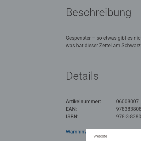
Beschreibung
Gespenster – so etwas gibt es nic
was hat dieser Zettel am Schwarz
Details
Artikelnummer:
06008007
EAN:
97838380
ISBN:
978-3-8380
Warnhinweise und Herstellerinfor
Website