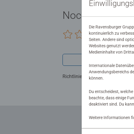
Einwilligung
Noch keine Be
Die Ravensburger Gruppe
kontinuierlich zu verbes
0/0
Seiten. Andere sind opti
Websites genutzt werden
Medieninhalte von Dritta
Verfasse eine
Internationale Datenübe
Anwendungsbereichs der
Richtlinien für Bewertungen
können.
Du entscheidest, welche 
beachte, dass einige Fu
deaktiviert sind. Du kan
Weitere Informationen f
... und