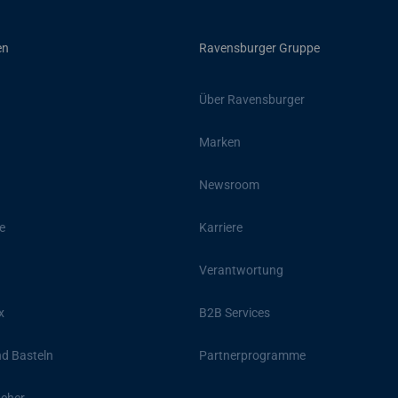
en
Ravensburger Gruppe
Über Ravensburger
Marken
Newsroom
e
Karriere
Verantwortung
x
B2B Services
d Basteln
Partnerprogramme