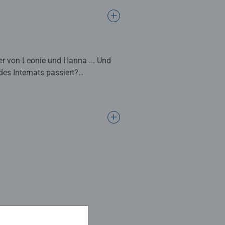
er von Leonie und Hanna ... Und
es Internats passiert?