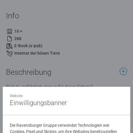
Info
10 +
288
E-Book (e-pub)
Internat der bösen Tiere
Beschreibung
Bist du gefährlich genug für diese Schule?
Website
Einwilligungsbanner
Details
Artikelnummer:
51120
Die Ravensburger Gruppe verwendet Technologien wie
EAN:
9783473511204
Cookies, Pixel und Skripte, um ihre Websites bereitzustellen