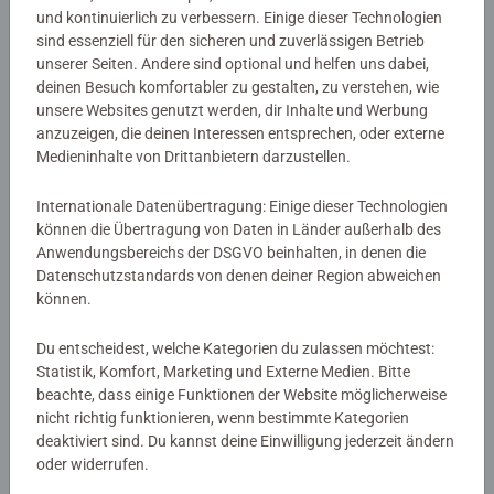
ISBN:
978-3-473-51120-4
und kontinuierlich zu verbessern. Einige dieser Technologien
sind essenziell für den sicheren und zuverlässigen Betrieb
Warnhinweise und Herstellerinformation
unserer Seiten. Andere sind optional und helfen uns dabei,
deinen Besuch komfortabler zu gestalten, zu verstehen, wie
unsere Websites genutzt werden, dir Inhalte und Werbung
Noch keine Bewertungen
anzuzeigen, die deinen Interessen entsprechen, oder externe
Medieninhalte von Drittanbietern darzustellen.
abgegeben
Internationale Datenübertragung: Einige dieser Technologien
können die Übertragung von Daten in Länder außerhalb des
0/0
Anwendungsbereichs der DSGVO beinhalten, in denen die
Datenschutzstandards von denen deiner Region abweichen
können.
Verfasse eine Bewertung
Du entscheidest, welche Kategorien du zulassen möchtest:
Statistik, Komfort, Marketing und Externe Medien. Bitte
Richtlinien für Bewertungen
beachte, dass einige Funktionen der Website möglicherweise
nicht richtig funktionieren, wenn bestimmte Kategorien
deaktiviert sind. Du kannst deine Einwilligung jederzeit ändern
oder widerrufen.