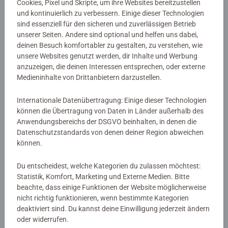
Cookies, Pixel und Skripte, um ihre Websites bereitzustellen
und kontinuierlich zu verbessern. Einige dieser Technologien
Artikelnummer:
46353
sind essenziell für den sicheren und zuverlässigen Betrieb
unserer Seiten. Andere sind optional und helfen uns dabei,
EAN:
9783473463534
deinen Besuch komfortabler zu gestalten, zu verstehen, wie
ISBN:
978-3-473-46353-4
unsere Websites genutzt werden, dir Inhalte und Werbung
anzuzeigen, die deinen Interessen entsprechen, oder externe
Warnhinweise und Herstellerinformation
Medieninhalte von Drittanbietern darzustellen.
Internationale Datenübertragung: Einige dieser Technologien
Noch keine Bewertungen
können die Übertragung von Daten in Länder außerhalb des
Anwendungsbereichs der DSGVO beinhalten, in denen die
abgegeben
Datenschutzstandards von denen deiner Region abweichen
können.
0/0
Du entscheidest, welche Kategorien du zulassen möchtest:
Statistik, Komfort, Marketing und Externe Medien. Bitte
beachte, dass einige Funktionen der Website möglicherweise
Verfasse eine Bewertung
nicht richtig funktionieren, wenn bestimmte Kategorien
deaktiviert sind. Du kannst deine Einwilligung jederzeit ändern
oder widerrufen.
Richtlinien für Bewertungen