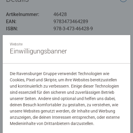
Artikelnummer:
46428
EAN:
9783473464289
ISBN:
978-3-473-46428-9
Warnhinweise und Herstellerinformation
Website
Einwilligungsbanner
Noch keine Bewertungen
abgegeben
Die Ravensburger Gruppe verwendet Technologien wie
Cookies, Pixel und Skripte, um ihre Websites bereitzustellen
und kontinuierlich zu verbessern. Einige dieser Technologien
0/0
sind essenziell für den sicheren und zuverlässigen Betrieb
unserer Seiten. Andere sind optional und helfen uns dabei,
deinen Besuch komfortabler zu gestalten, zu verstehen, wie
unsere Websites genutzt werden, dir Inhalte und Werbung
Verfasse eine Bewertung
anzuzeigen, die deinen Interessen entsprechen, oder externe
Medieninhalte von Drittanbietern darzustellen.
Richtlinien für Bewertungen