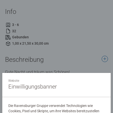
Info
3 - 6
32
Gebunden
1,00 x 21,50 x 30,00 cm
Beschreibung
Gute Nacht und träum was Schönes!
Website
Einwilligungsbanner
Details
Artikelnummer:
46277
Die Ravensburger Gruppe verwendet Technologien wie
EAN:
9783473462773
Cookies, Pixel und Skripte, um ihre Websites bereitzustellen
ISBN:
978-3-473-46277-3