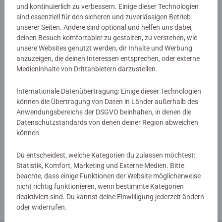
und kontinuierlich zu verbessern. Einige dieser Technologien
sind essenziell für den sicheren und zuverlässigen Betrieb
Warnhinweise und Herstellerinformation
unserer Seiten. Andere sind optional und helfen uns dabei,
deinen Besuch komfortabler zu gestalten, zu verstehen, wie
unsere Websites genutzt werden, dir Inhalte und Werbung
Noch keine Bewertungen
anzuzeigen, die deinen Interessen entsprechen, oder externe
Medieninhalte von Drittanbietern darzustellen.
abgegeben
Internationale Datenübertragung: Einige dieser Technologien
0/0
können die Übertragung von Daten in Länder außerhalb des
Anwendungsbereichs der DSGVO beinhalten, in denen die
Datenschutzstandards von denen deiner Region abweichen
können.
Verfasse eine Bewertung
Du entscheidest, welche Kategorien du zulassen möchtest:
Statistik, Komfort, Marketing und Externe Medien. Bitte
Richtlinien für Bewertungen
beachte, dass einige Funktionen der Website möglicherweise
nicht richtig funktionieren, wenn bestimmte Kategorien
deaktiviert sind. Du kannst deine Einwilligung jederzeit ändern
oder widerrufen.