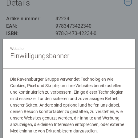
Details
Artikelnummer:
42234
EAN:
9783473422340
ISBN:
978-3-473-42234-0
Warnhinweise und Herstellerinformation
Website
Einwilligungsbanner
Bewertungen (1)
Die Ravensburger Gruppe verwendet Technologien wie
Cookies, Pixel und Skripte, um ihre Websites bereitzustellen
4,0/5
Durchschnittliche Bewertung 4,0 von 5 Sternen.
und kontinuierlich zu verbessern. Einige dieser Technologien
sind essenziell für den sicheren und zuverlässigen Betrieb
unserer Seiten. Andere sind optional und helfen uns dabei,
deinen Besuch komfortabler zu gestalten, zu verstehen, wie
Bewertungen
unsere Websites genutzt werden, dir Inhalte und Werbung
anzuzeigen, die deinen Interessen entsprechen, oder externe
Medieninhalte von Drittanbietern darzustellen.