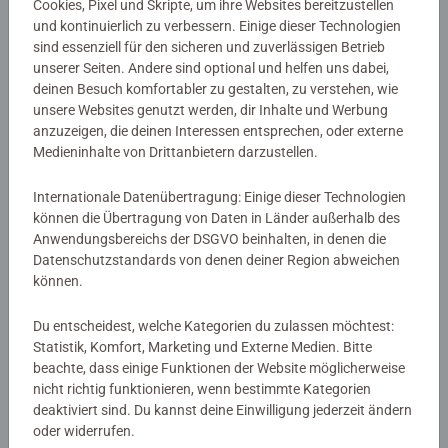
Cookies, Pixel und Skripte, um ihre Websites bereitzustellen
und kontinuierlich zu verbessern. Einige dieser Technologien
Artikelnummer:
42207
sind essenziell für den sicheren und zuverlässigen Betrieb
unserer Seiten. Andere sind optional und helfen uns dabei,
EAN:
9783473422074
deinen Besuch komfortabler zu gestalten, zu verstehen, wie
ISBN:
978-3-473-42207-4
unsere Websites genutzt werden, dir Inhalte und Werbung
anzuzeigen, die deinen Interessen entsprechen, oder externe
Warnhinweise und Herstellerinformation
Medieninhalte von Drittanbietern darzustellen.
Internationale Datenübertragung: Einige dieser Technologien
Noch keine Bewertungen
können die Übertragung von Daten in Länder außerhalb des
Anwendungsbereichs der DSGVO beinhalten, in denen die
abgegeben
Datenschutzstandards von denen deiner Region abweichen
können.
0/0
Du entscheidest, welche Kategorien du zulassen möchtest:
Statistik, Komfort, Marketing und Externe Medien. Bitte
beachte, dass einige Funktionen der Website möglicherweise
Verfasse eine Bewertung
nicht richtig funktionieren, wenn bestimmte Kategorien
deaktiviert sind. Du kannst deine Einwilligung jederzeit ändern
oder widerrufen.
Richtlinien für Bewertungen