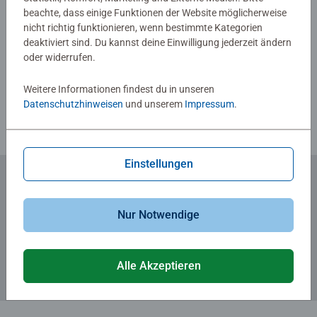
beachte, dass einige Funktionen der Website möglicherweise
nicht richtig funktionieren, wenn bestimmte Kategorien
deaktiviert sind. Du kannst deine Einwilligung jederzeit ändern
Verfasse eine Bewertung
oder widerrufen.
Richtlinien für Bewertungen
Weitere Informationen findest du in unseren
Datenschutzhinweisen
und unserem
Impressum
.
Einstellungen
Zum Newsletter anmelden
Nur Notwendige
... und 5 € Gutschein sichern!
Alle Akzeptieren