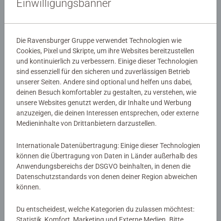
Einwilligungsbanner
April, May, June und July: Vier Monate voller rauschender
Bälle. Vier Schwestern auf der Suche nach der großen
Liebe.
Die Ravensburger Gruppe verwendet Technologien wie
Cookies, Pixel und Skripte, um ihre Websites bereitzustellen
Details
und kontinuierlich zu verbessern. Einige dieser Technologien
sind essenziell für den sicheren und zuverlässigen Betrieb
unserer Seiten. Andere sind optional und helfen uns dabei,
Artikelnummer:
51184
deinen Besuch komfortabler zu gestalten, zu verstehen, wie
EAN:
9783473511846
unsere Websites genutzt werden, dir Inhalte und Werbung
ISBN:
978-3-473-51184-6
anzuzeigen, die deinen Interessen entsprechen, oder externe
Medieninhalte von Drittanbietern darzustellen.
Warnhinweise und Herstellerinformation
Internationale Datenübertragung: Einige dieser Technologien
können die Übertragung von Daten in Länder außerhalb des
Noch keine Bewertungen
Anwendungsbereichs der DSGVO beinhalten, in denen die
Datenschutzstandards von denen deiner Region abweichen
abgegeben
können.
Du entscheidest, welche Kategorien du zulassen möchtest:
0/0
Statistik, Komfort, Marketing und Externe Medien. Bitte