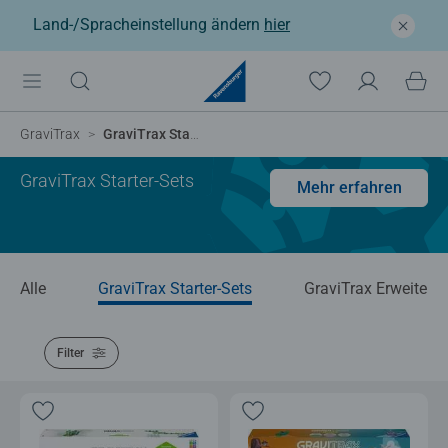
Land-/Spracheinstellung ändern
hier
GraviTrax
GraviTrax Starter-Set
GraviTrax Starter-Sets
Mehr erfahren
Alle
GraviTrax Starter-Sets
GraviTrax Erweiteru
Filter