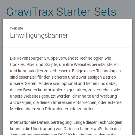
GraviTrax Starter-Sets -
Auf die Tracks, fertig,
Website
Einwilligungsbanner
los!
Der perfekte Einstieg in die Welt der Kugelbahnen
Die Ravensburger Gruppe verwendet Technologien wie
Cookies, Pixel und Skripte, um ihre Websites bereitzustellen
Die einen sagen GraviTrax Starter-Sets, die anderen: voller
und kontinuierlich zu verbessern. Einige dieser Technologien
Spaß voraus! Denn die Starter-Sets der angesagten
sind essenziell für den sicheren und zuverlässigen Betrieb
unserer Seiten. Andere sind optional und helfen uns dabei,
Kugelbahn von Ravensburger sind deine Eintrittskarte in
deinen Besuch komfortabler zu gestalten, zu verstehen, wie
ein actionreiches Konstruktions- und Spieleabenteuer. Mit
unsere Websites genutzt werden, dir Inhalte und Werbung
einem GraviTrax Starter-Set können große und kleine
anzuzeigen, die deinen Interessen entsprechen, oder externe
Konstrukteure ab 8 Jahren direkt in das riesige, endlos
Medieninhalte von Drittanbietern darzustellen.
erweiterbare Kugelbahn-Universum eintauchen. Die
Beispielbahnen und Anleitungen ermöglichen einen
Internationale Datenübertragung: Einige dieser Technologien
spielerischen Einstieg in das GraviTrax Universum und
können die Übertragung von Daten in Länder außerhalb des
fördern die Kreativität zum Bauen eigener Bahnen.