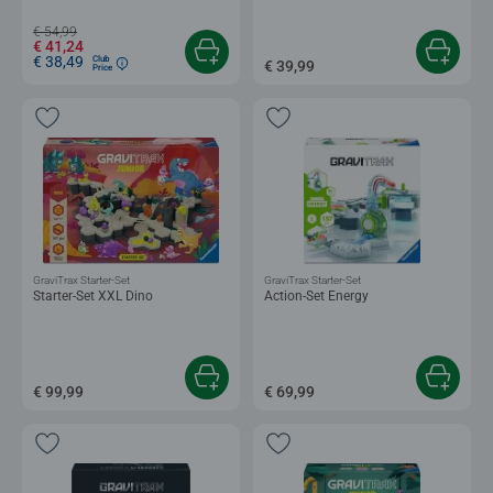
€ 54,99
€ 41,24
€ 38,49
Club
€ 39,99
Price
GraviTrax Starter-Set
GraviTrax Starter-Set
Starter-Set XXL Dino
Action-Set Energy
€ 99,99
€ 69,99