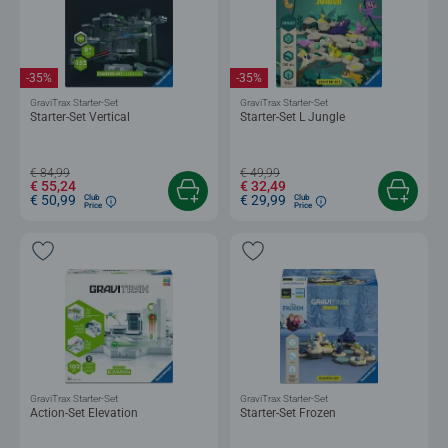
-35%
-35%
GraviTrax Starter-Set
GraviTrax Starter-Set
Starter-Set Vertical
Starter-Set L Jungle
€ 84,99
€ 49,99
€ 55,24
€ 32,49
€ 50,99
€ 29,99
Club
Club
Price
Price
GraviTrax Starter-Set
GraviTrax Starter-Set
Action-Set Elevation
Starter-Set Frozen