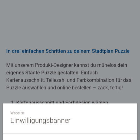
In drei einfachen Schritten zu deinem Stadtplan Puzzle
Mit unserem Produkt-Designer kannst du mühelos
dein
eigenes Städte Puzzle gestalten
. Einfach
Kartenausschnitt, Teilezahl und Farbkombination für das
Puzzle auswählen und online bestellen – zack, fertig!
Kartenausschnitt und Farbdesign wählen
Format und Teilezahl wählen
Website
Titel und Grußtext eingeben
Einwilligungsbanner