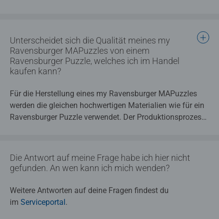
Unterscheidet sich die Qualität meines my
Ravensburger MAPuzzles von einem
Ravensburger Puzzle, welches ich im Handel
kaufen kann?
Für die Herstellung eines my Ravensburger MAPuzzles
werden die gleichen hochwertigen Materialien wie für ein
Ravensburger Puzzle verwendet. Der Produktionsprozess
ist sehr aufwendig - in unserer my Ravensburger
Manufaktur wird jedes einzelne Produkt sorgfältig in
Handarbeit gefertigt und sehr genauestens auf die
Die Antwort auf meine Frage habe ich hier nicht
Ravensburger Qualität geprüft.
gefunden. An wen kann ich mich wenden?
Weitere Antworten auf deine Fragen findest du
im
Serviceportal
.