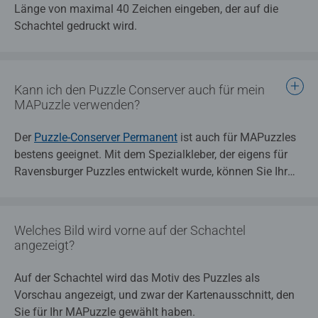
Länge von maximal 40 Zeichen eingeben, der auf die
Schachtel gedruckt wird.
Kann ich den Puzzle Conserver auch für mein
MAPuzzle verwenden?
Der
Puzzle-Conserver Permanent
ist auch für MAPuzzles
bestens geeignet. Mit dem Spezialkleber, der eigens für
Ravensburger Puzzles entwickelt wurde, können Sie Ihr
MAPuzzle ganz einfach fixieren und es anschließend
aufhängen. Zudem versiegelt der Puzzle-Conserver
Permanent die Oberfläche Ihres MAPuzzles, sodass Ihre
Welches Bild wird vorne auf der Schachtel
Karte als Puzzle dauerhaft optimal zur Geltung kommt.
angezeigt?
Auf der Schachtel wird das Motiv des Puzzles als
Vorschau angezeigt, und zwar der Kartenausschnitt, den
Sie für Ihr MAPuzzle gewählt haben.