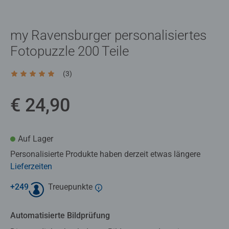
my Ravensburger personalisiertes
Fotopuzzle 200 Teile
(3)
Durchschnittliche Bewertung 5,0 von 5 Sternen.
€ 24,90
Auf Lager
Personalisierte Produkte haben derzeit etwas längere
Lieferzeiten
+
249
Treuepunkte
Automatisierte Bildprüfung