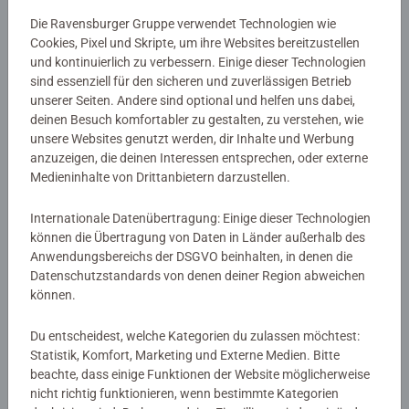
dein Puzzle gestalten
Die Ravensburger Gruppe verwendet Technologien wie
Cookies, Pixel und Skripte, um ihre Websites bereitzustellen
und kontinuierlich zu verbessern. Einige dieser Technologien
sind essenziell für den sicheren und zuverlässigen Betrieb
unserer Seiten. Andere sind optional und helfen uns dabei,
deinen Besuch komfortabler zu gestalten, zu verstehen, wie
unsere Websites genutzt werden, dir Inhalte und Werbung
anzuzeigen, die deinen Interessen entsprechen, oder externe
Medieninhalte von Drittanbietern darzustellen.
Internationale Datenübertragung: Einige dieser Technologien
können die Übertragung von Daten in Länder außerhalb des
Anwendungsbereichs der DSGVO beinhalten, in denen die
Datenschutzstandards von denen deiner Region abweichen
können.
Du entscheidest, welche Kategorien du zulassen möchtest:
Das
200-Teile-Fotopuzzle
lässt sich schnell und einfach
Statistik, Komfort, Marketing und Externe Medien. Bitte
legen. Nach und nach wächst dein Motiv zusammen.
beachte, dass einige Funktionen der Website möglicherweise
Dabei reiht sich ein kleines
Erfolgserlebnis
an das andere.
nicht richtig funktionieren, wenn bestimmte Kategorien