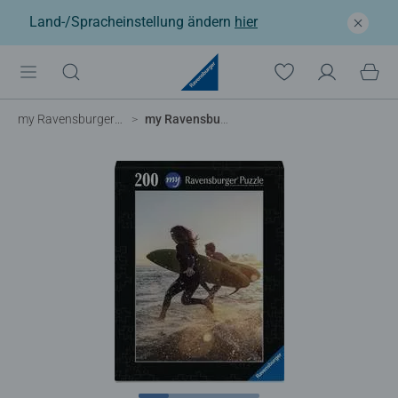
Land-/Spracheinstellung ändern
hier
my Ravensburger Fotopuzzle
my Ravensburger 200 Teile personalisiertes Fotopuzzle