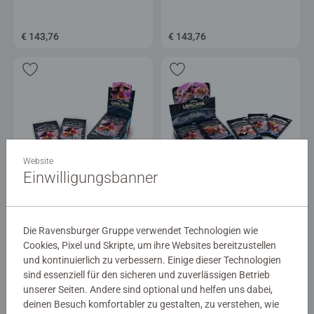
€ 143,76
€ 143,76
Website
Booster Packs
Booster Packs
Einwilligungsbanner
Disney Lorcana: Aufstieg der
Disney Lorcana: Aufstieg der
Flutgestalten - Booster Display
Flutgestalten - Booster Display
(Chinesisch)
(Japanisch)
Die Ravensburger Gruppe verwendet Technologien wie
€ 59,99
€ 49,99
Cookies, Pixel und Skripte, um ihre Websites bereitzustellen
und kontinuierlich zu verbessern. Einige dieser Technologien
sind essenziell für den sicheren und zuverlässigen Betrieb
unserer Seiten. Andere sind optional und helfen uns dabei,
deinen Besuch komfortabler zu gestalten, zu verstehen, wie