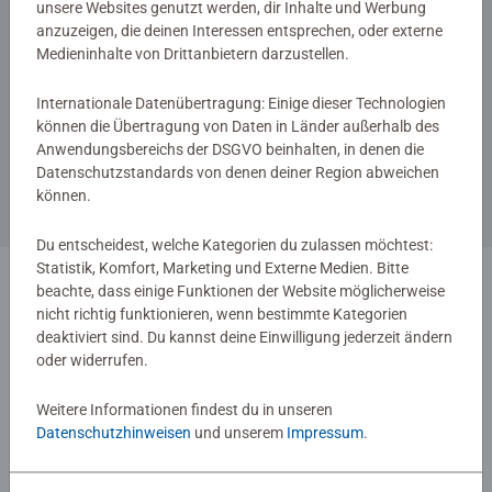
unsere Websites genutzt werden, dir Inhalte und Werbung
anzuzeigen, die deinen Interessen entsprechen, oder externe
Medieninhalte von Drittanbietern darzustellen.
Internationale Datenübertragung: Einige dieser Technologien
Booster Packs
Booster Packs
Disney Lorcana: Das erste
Disney Lorcana: Das erste
können die Übertragung von Daten in Länder außerhalb des
Kapitel - Booster Display
Kapitel - Booster Display
Anwendungsbereichs der DSGVO beinhalten, in denen die
(Chinesisch)
(Japanisch)
Datenschutzstandards von denen deiner Region abweichen
können.
€ 59,99
€ 49,99
Du entscheidest, welche Kategorien du zulassen möchtest:
Statistik, Komfort, Marketing und Externe Medien. Bitte
beachte, dass einige Funktionen der Website möglicherweise
1
nicht richtig funktionieren, wenn bestimmte Kategorien
deaktiviert sind. Du kannst deine Einwilligung jederzeit ändern
oder widerrufen.
Weitere Informationen findest du in unseren
Datenschutzhinweisen
und unserem
Impressum
.