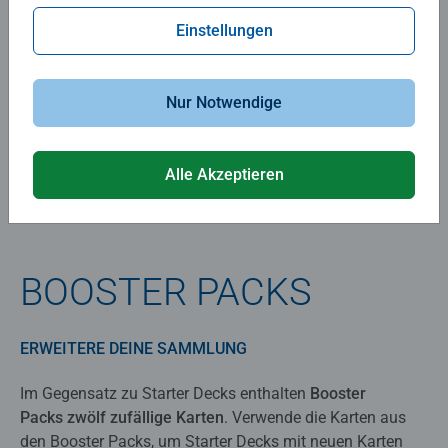
Einstellungen
Nur Notwendige
Alle Akzeptieren
BOOSTER PACKS
ERWEITERE DEINE SAMMLUNG
Im Gegensatz zu Starter Decks enthalten
Booster
Packs
zwölf
zufällige Karten
. Verwende die Karten aus
den Booster Packs, um Starter Decks mit neuen Karten