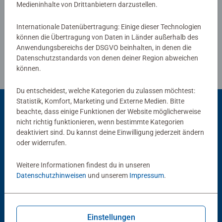
Medieninhalte von Drittanbietern darzustellen.
Gestaltung machen das Programm von Play+ aus, immer
Richtlinien für Bewertungen
unter Einhaltung der hohen Ravensburger Sicherheits- und
Internationale Datenübertragung: Einige dieser Technologien
Qualitätsansprüche. Denn sicher ist sicher.
können die Übertragung von Daten in Länder außerhalb des
Anwendungsbereichs der DSGVO beinhalten, in denen die
Datenschutzstandards von denen deiner Region abweichen
können.
Du entscheidest, welche Kategorien du zulassen möchtest:
Statistik, Komfort, Marketing und Externe Medien. Bitte
beachte, dass einige Funktionen der Website möglicherweise
nicht richtig funktionieren, wenn bestimmte Kategorien
Beliebte Auswahl
deaktiviert sind. Du kannst deine Einwilligung jederzeit ändern
oder widerrufen.
Andere Kunden mögen auch
Weitere Informationen findest du in unseren
Datenschutzhinweisen
und unserem
Impressum
.
Einstellungen