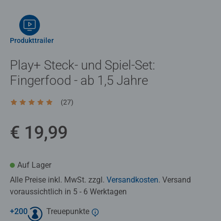
Produkttrailer
Play+ Steck- und Spiel-Set:
Fingerfood - ab 1,5 Jahre
(27)
Durchschnittliche Bewertung 4,8 von 5 Sternen.
€ 19,99
Auf Lager
Alle Preise inkl. MwSt. zzgl.
Versandkosten
. Versand
voraussichtlich in 5 - 6 Werktagen
+
200
Treuepunkte