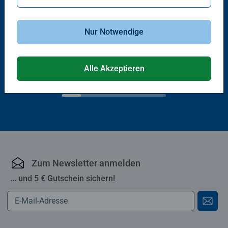
Babybücher & Pappbilderbücher
Babybücher & Pappbilderbücher
Nur Notwendige
Erste Wörter
Wer spielt mit wem?
Bauernhoftiere
Alle Akzeptieren
€ 8,30
€ 13,40
Zum Newsletter anmelden
... und 5 € Gutschein sichern!