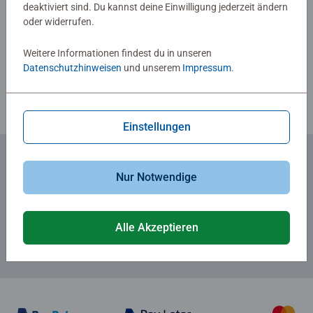
deaktiviert sind. Du kannst deine Einwilligung jederzeit ändern
oder widerrufen.
Verfasse eine Bewertung
Weitere Informationen findest du in unseren
Richtlinien für Bewertungen
Datenschutzhinweisen
und unserem
Impressum
.
Einstellungen
Nur Notwendige
Zum Newsletter anmelden
... und 5 € Gutschein sichern!
Alle Akzeptieren