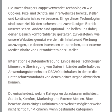
Stifte immer griffbereit und stylisch verstaut.
Details
Die Ravensburger Gruppe verwendet Technologien wie
Cookies, Pixel und Skripte, um ihre Websites bereitzustellen
Ein 3D Puzzle, das nicht nur Puzzlespaß bietet, sondern
und kontinuierlich zu verbessern. Einige dieser Technologien
Artikelnummer:
12008087
auch gute Dienste leistet: Denn das Utensilo aus 54
sind essenziell für den sicheren und zuverlässigen Betrieb
EAN:
4005555080879
unserer Seiten. Andere sind optional und helfen uns dabei,
nummerierten Kunststoff-Puzzleteilen kann anschließend
deinen Besuch komfortabler zu gestalten, zu verstehen, wie
zur praktischen Aufbewahrung genutzt werden - egal ob
unsere Websites genutzt werden, dir Inhalte und Werbung
Warnhinweise und Herstellerinformation
als Stiftebox, für kleine Schätze oder anderen Krims-
anzuzeigen, die deinen Interessen entsprechen, oder externe
Krams. Dank der bebilderten Anleitung und den Zahlen
Medieninhalte von Drittanbietern darzustellen.
Ähnliche Produkte
auf der Rückseite der gewölbten Puzzleteile ist das
Puzzeln des Organizers kinderleicht. Auch erwachsene 3D
Internationale Datenübertragung: Einige dieser Technologien
Puzzle-Fans haben große Freude am Puzzeln dieses
können die Übertragung von Daten in Länder außerhalb des
großartigen Dekoobjekts mit reichlich Platz für Utensilien
Anwendungsbereichs der DSGVO beinhalten, in denen die
Datenschutzstandards von denen deiner Region abweichen
aller Art.
Noch keine Bewertungen
können.
abgegeben
Du entscheidest, welche Kategorien du zulassen möchtest:
Statistik, Komfort, Marketing und Externe Medien. Bitte
0/0
beachte, dass einige Funktionen der Website möglicherweise
nicht richtig funktionieren, wenn bestimmte Kategorien