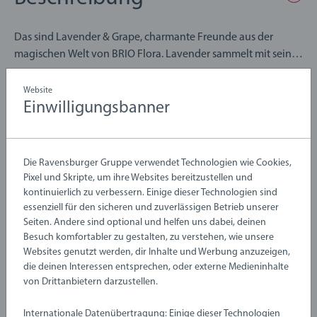
Das sind Lavender & Grape, charmante Freunde aus der
magischen Welt von BRIO Flora. Lavender sammelt mit seiner
magnetischen Nase gerne Blumen und andere schöne Dinge.
Seine mutige Persönlichkeit zeigt sich in kräftigen Blautönen.
Website
Details
Einwilligungsbanner
Mit versteckten Magneten kann diese Flora-Figur mit ihrem
kleinen Buddy Grape interagieren. Lavender & Grape sind mit
allen BRIO Flora-Spielsets kompatibel und die perfekten
Artikelnummer:
63621400
Begleiter, um die Entwicklung des Kindes durch endloses
EAN:
7312350362145
Die Ravensburger Gruppe verwendet Technologien wie Cookies,
kreatives Spielen zu unterstützen.
Pixel und Skripte, um ihre Websites bereitzustellen und
Warnhinweise und Herstellerinformation
kontinuierlich zu verbessern. Einige dieser Technologien sind
Über BRIO Flora: Bei BRIO Flora erkundet eine Gemeinschaft
essenziell für den sicheren und zuverlässigen Betrieb unserer
Seiten. Andere sind optional und helfen uns dabei, deinen
kleiner Freunde eine magische Blumenwelt voller
Besuch komfortabler zu gestalten, zu verstehen, wie unsere
farbenfroher Abenteuer. Jedes Spielset bringt Kindern die
Bewertungen (16)
Websites genutzt werden, dir Inhalte und Werbung anzuzeigen,
Freude an der Natur nahe und lässt sie Blumen, Blätter und
die deinen Interessen entsprechen, oder externe Medieninhalte
Beeren sammeln, während sie ihre eigenen fantasievollen
von Drittanbietern darzustellen.
4,9/5
Durchschnittliche Bewertung 4,9 von 5 Sternen.
Geschichten in einer bezaubernden, unbegrenzten Welt
erleben.
Internationale Datenübertragung: Einige dieser Technologien