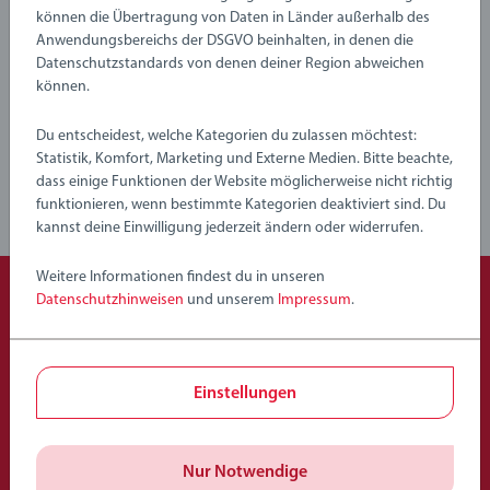
können die Übertragung von Daten in Länder außerhalb des
36214 BRIO Flora Lavender & Grape enthält 2 Teile: 1 x Flora
Anwendungsbereichs der DSGVO beinhalten, in denen die
Bewertungen
Datenschutzstandards von denen deiner Region abweichen
Spielfigur (Lavender), 1 x Minifigur (Grape).
können.
Du entscheidest, welche Kategorien du zulassen möchtest:
Richtlinien für Bewertungen
Statistik, Komfort, Marketing und Externe Medien. Bitte beachte,
dass einige Funktionen der Website möglicherweise nicht richtig
funktionieren, wenn bestimmte Kategorien deaktiviert sind. Du
kannst deine Einwilligung jederzeit ändern oder widerrufen.
Weitere Informationen findest du in unseren
Datenschutzhinweisen
und unserem
Impressum
.
Beliebte Auswahl
Andere Kunden mögen auch
Einstellungen
Nur Notwendige