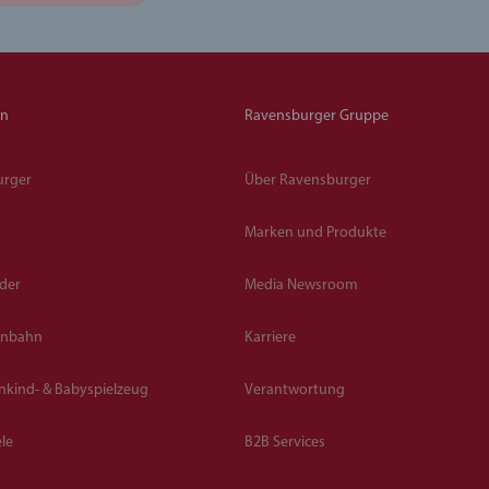
en
Ravensburger Gruppe
urger
Über Ravensburger
Marken und Produkte
lder
Media Newsroom
enbahn
Karriere
inkind- & Babyspielzeug
Verantwortung
le
B2B Services