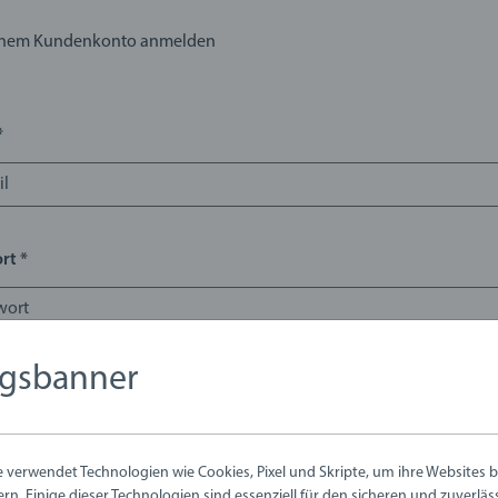
inem Kundenkonto anmelden
*
rt *
ngsbanner
t vergessen?
verwendet Technologien wie Cookies, Pixel und Skripte, um ihre Websites b
Einloggen
ern. Einige dieser Technologien sind essenziell für den sicheren und zuverlä