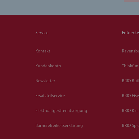
Service
Entdeck
Kontakt
Ravensb
Kundenkonto
Thinkfun
Newsletter
BRIO Bui
Ersatzteilservice
BRIO Eis
Elektroaltgeräteentsorgung
BRIO Kle
Barrierefreiheitserklärung
BRIO Spie