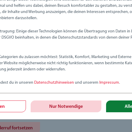
nal und helfen uns dabei, deinen Besuch komfortabler zu gestalten, zu vers
 dir Inhalte und Werbung anzuzeigen, die deinen Interessen entsprechen, 
Noch kein Mitglied? Jetzt registrieren
nbietern darzustellen.
tragung: Einige dieser Technologien können die Übertragung von Daten in
DSGVO beinhalten, in denen die Datenschutzstandards von denen deiner 
Kategorien du zulassen möchtest: Statistik, Komfort, Marketing und Externe 
er Website möglicherweise nicht richtig funktionieren, wenn bestimmte Kate
ung jederzeit ändern oder widerrufen.
Waren zurückgeben
ndest du in unseren
Datenschutzhinweisen
und unserem
Impressum
.
nen Ihr Widerrufsrecht ausüben, indem Sie unser Online-Widerrufs
en. Wir bearbeiten Ihre Anfrage und senden Ihnen alle erforderliche
gen
Nur Notwendige
All
ndeanweisungen per E-Mail.
erruf fortsetzen