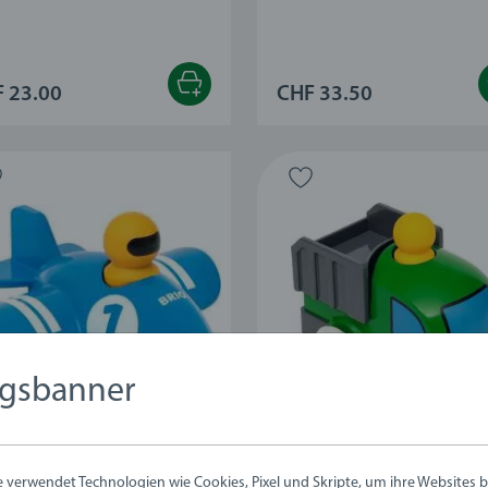
 23.00
CHF 33.50
ngsbanner
zieh- & Schiebespielzeug
Nachzieh- & Schiebespielzeug
h & Go Flugzeug
Push & Go LKW
verwendet Technologien wie Cookies, Pixel und Skripte, um ihre Websites b