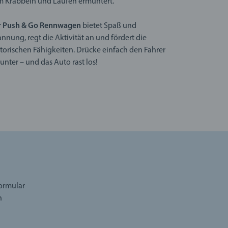
 Krabbeln und Laufen ermuntert.
r
Push & Go Rennwagen
bietet Spaß und
nnung, regt die Aktivität an und fördert die
orischen Fähigkeiten. Drücke einfach den Fahrer
unter – und das Auto rast los!
formular
n