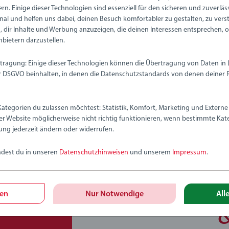
ernen.
ern. Einige dieser Technologien sind essenziell für den sicheren und zuverlä
nal und helfen uns dabei, deinen Besuch komfortabler zu gestalten, zu vers
 dir Inhalte und Werbung anzuzeigen, die deinen Interessen entsprechen, 
nbietern darzustellen.
 23.00
CHF 23.00
tragung: Einige dieser Technologien können die Übertragung von Daten in
DSGVO beinhalten, in denen die Datenschutzstandards von denen deiner 
1
Kategorien du zulassen möchtest: Statistik, Komfort, Marketing und Externe 
er Website möglicherweise nicht richtig funktionieren, wenn bestimmte Kate
ung jederzeit ändern oder widerrufen.
ndest du in unseren
Datenschutzhinweisen
und unserem
Impressum
.
gen
Nur Notwendige
All