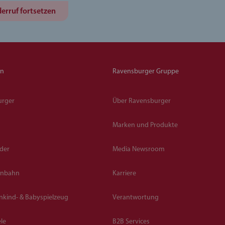
erruf fortsetzen
en
Ravensburger Gruppe
urger
Über Ravensburger
Marken und Produkte
lder
Media Newsroom
enbahn
Karriere
inkind- & Babyspielzeug
Verantwortung
le
B2B Services