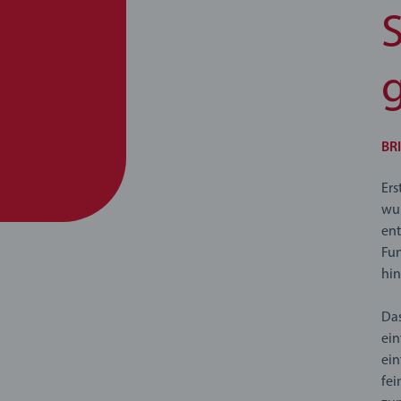
BR
Er
wun
ent
Fun
hin
Da
ein
ei
fei