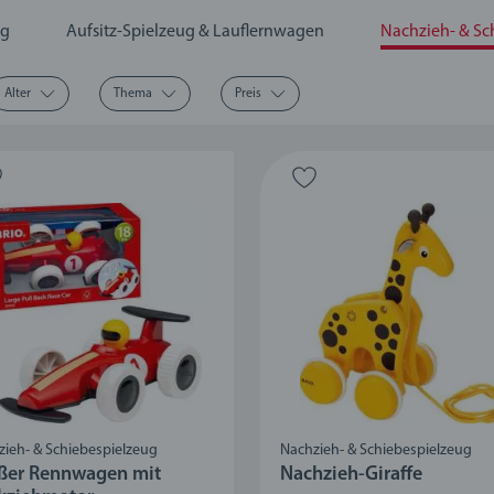
ug
Aufsitz-Spielzeug & Lauflernwagen
Nachzieh- & Sc
Alter
Thema
Preis
zieh- & Schiebespielzeug
Nachzieh- & Schiebespielzeug
ßer Rennwagen mit
Nachzieh-Giraffe