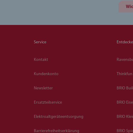
Wid
Service
Entdeck
Kontakt
Ravensb
Kundenkonto
Thinkfun
Newsletter
BRIO Bui
Ersatzteilservice
BRIO Eis
Elektroaltgeräteentsorgung
BRIO Kle
Barrierefreiheitserklärung
BRIO Spie