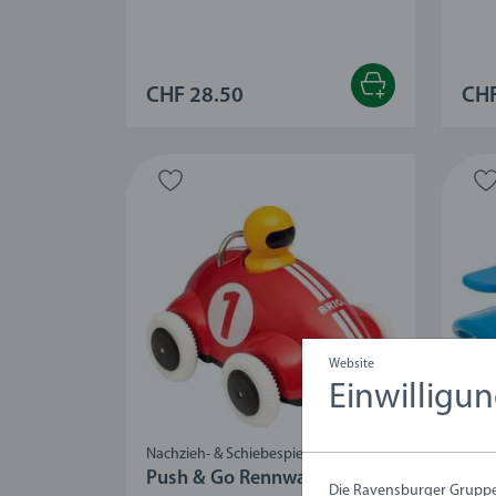
CHF 28.50
CHF
Website
Einwilligu
Nachzieh- & Schiebespielzeug
Nach
Push & Go Rennwagen
Pus
Die Ravensburger Gruppe 