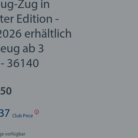
eug-Zug in
rter Edition -
2026 erhältlich
zeug ab 3
 - 36140
.50
37
Club Price
ge verfügbar