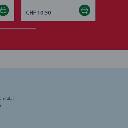
CHF 10.50
CHF 23.
formular
n