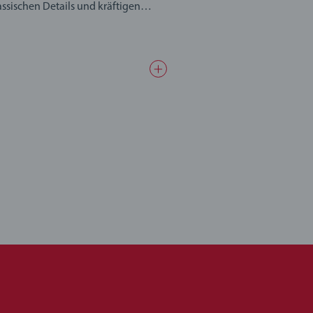
assischen Details und kräftigen
s Jahr 2026 vorbei ist.
le BRIO World Spielzeuge bilden
möglichkeiten keine Grenzen