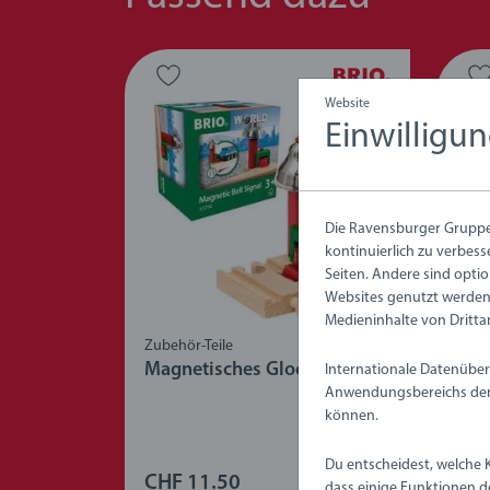
Website
Einwilligu
Die Ravensburger Gruppe 
kontinuierlich zu verbess
Seiten. Andere sind optio
Websites genutzt werden,
Medieninhalte von Dritta
Zubehör-Teile
Eise
Magnetisches Glockensignal
Mec
Internationale Datenüber
(L1
Anwendungsbereichs der 
können.
Du entscheidest, welche 
CHF 11.50
CHF
dass einige Funktionen d