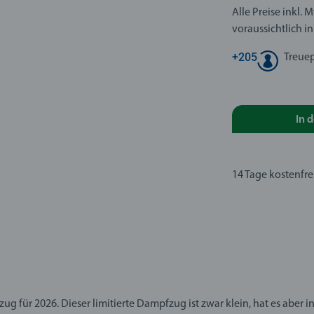
Alle Preise inkl. 
voraussichtlich in
+
205
Treue
In 
14 Tage kostenfr
ug für 2026. Dieser limitierte Dampfzug ist zwar klein, hat es aber i