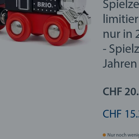
Spielz
limitie
nur in 
- Spiel
Jahren
CHF 20
CHF 15.
Nur noch weni