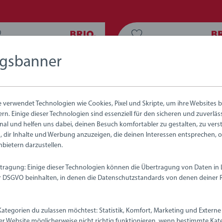
ngsbanner
verwendet Technologien wie Cookies, Pixel und Skripte, um ihre Websites b
ern. Einige dieser Technologien sind essenziell für den sicheren und zuverlä
nal und helfen uns dabei, deinen Besuch komfortabler zu gestalten, zu vers
 dir Inhalte und Werbung anzuzeigen, die deinen Interessen entsprechen, 
nbietern darzustellen.
nbahnschienen & -straßen
Eisenbahnschienen & -straßen
hanisches Weichenpaar
1/1 Gerade Gleise (D)
tragung: Einige dieser Technologien können die Übertragung von Daten in
/M1)
DSGVO beinhalten, in denen die Datenschutzstandards von denen deiner 
Kategorien du zulassen möchtest: Statistik, Komfort, Marketing und Externe 
 24.00
CHF 14.00
er Website möglicherweise nicht richtig funktionieren, wenn bestimmte Kate