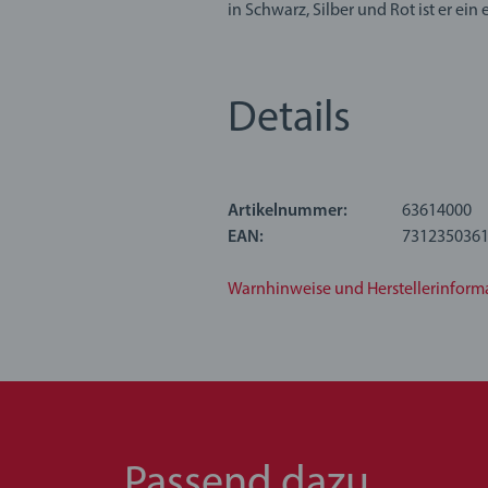
in Schwarz, Silber und Rot ist er ei
Farben ist er ein Muss für Sammler un
Über BRIO World: Die BRIO World ist
Details
zusammen eine vollständig anpassba
gesetzt. Die Holz-Dampflok kann kin
Artikelnummer:
63614000
36140 Sondereditionszug 2026 enthä
EAN:
731235036
Warnhinweise und Herstellerinform
Passend dazu