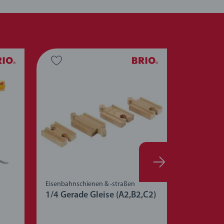
Eisenbahnschienen & -straßen
Züge, Wagg
1/4 Gerade Gleise (A2,B2,C2)
Geisterzu
ng 5.0 von 5 Sternen.