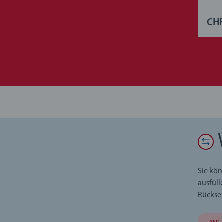
CHF
Sie kön
ausfüll
Rückse