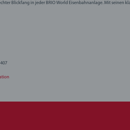
n echter Blickfang in jeder BRIO World Eisenbahnanlage. Mit seinen kl
d kleine Zugfans. Nur für kurze Zeit erhältlich – hol ihn dir, bevor da
 ein offenes Spielkonzept, das sich immer wieder erweitern lässt. Al
re Welt. Dabei sind der Fantasie des Kindes durch unzählige Spiel
derleicht in die Eisenbahn-Welt integriert werden.
lt 2 Teile: 1x Sondereditionslok aus Holz, 1x Holz-Wagen
1407
ation