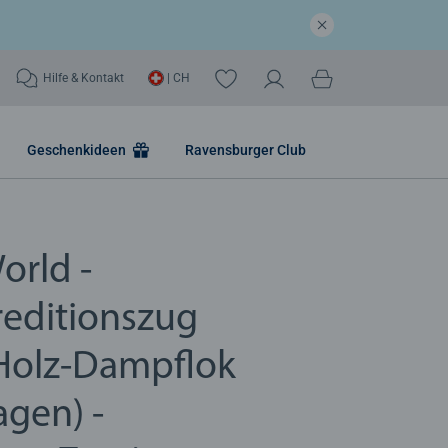
Hilfe & Kontakt
| CH
Geschenkideen
Ravensburger Club
orld -
editionszug
Holz-Dampflok
gen) -