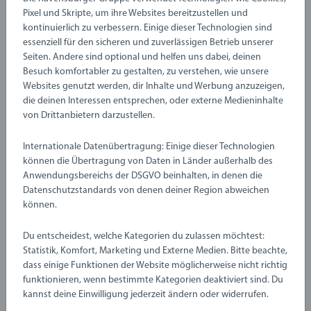
Pixel und Skripte, um ihre Websites bereitzustellen und
kontinuierlich zu verbessern. Einige dieser Technologien sind
Das ist Petunia, eine abenteuerlustige Freundin aus der
essenziell für den sicheren und zuverlässigen Betrieb unserer
magischen Welt von BRIO Flora. Mit ihren rosa und lila Farben
Seiten. Andere sind optional und helfen uns dabei, deinen
und den stacheligen Details ist Petunia für jeden Spaß zu
Besuch komfortabler zu gestalten, zu verstehen, wie unsere
haben. Diese verspielte Flora-Figur sammelt mit ihrer
Websites genutzt werden, dir Inhalte und Werbung anzuzeigen,
Details
magnetischen Nase gerne Blumen und andere schöne Dinge
die deinen Interessen entsprechen, oder externe Medieninhalte
und ist mit allen BRIO Flora-Spielsets kompatibel. Petunia ist
von Drittanbietern darzustellen.
robust und wurde für kleine Hände entworfen. Sie ist der
Artikelnummer:
63620800
Internationale Datenübertragung: Einige dieser Technologien
perfekte Begleiter, um die Entwicklung des Kindes durch
EAN:
7312350362084
können die Übertragung von Daten in Länder außerhalb des
kreatives Spielen zu unterstützen.
Anwendungsbereichs der DSGVO beinhalten, in denen die
Warnhinweise und Herstellerinformation
Datenschutzstandards von denen deiner Region abweichen
Über BRIO Flora: Bei BRIO Flora erkundet eine Gemeinschaft
können.
kleiner Freunde eine magische Blumenwelt voller
farbenfroher Abenteuer. Jedes Spielset bringt Kindern die
Noch keine Bewertungen
Du entscheidest, welche Kategorien du zulassen möchtest:
Freude an der Natur nahe und lässt sie Blumen, Blätter und
Statistik, Komfort, Marketing und Externe Medien. Bitte beachte,
abgegeben
Beeren sammeln, während sie ihre eigenen fantasievollen
dass einige Funktionen der Website möglicherweise nicht richtig
funktionieren, wenn bestimmte Kategorien deaktiviert sind. Du
Geschichten in einer bezaubernden, unbegrenzten Welt
kannst deine Einwilligung jederzeit ändern oder widerrufen.
erleben.
0/0