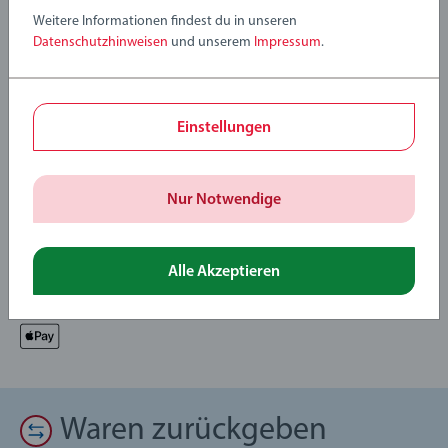
Weitere Informationen findest du in unseren
36208 BRIO Flora Petunia enthält 1 Teil: 1 x Flora Spielfigur
Datenschutzhinweisen
und unserem
Impressum
.
(Petunia).
Verfasse eine Bewertung
Einstellungen
Richtlinien für Bewertungen
Nur Notwendige
Alle Akzeptieren
Waren zurückgeben