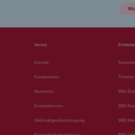
Wid
Service
Entdeck
Kontakt
Ravensb
Kundenkonto
Thinkfun
Newsletter
BRIO Bui
Ersatzteilservice
BRIO Eis
Elektroaltgeräteentsorgung
BRIO Kle