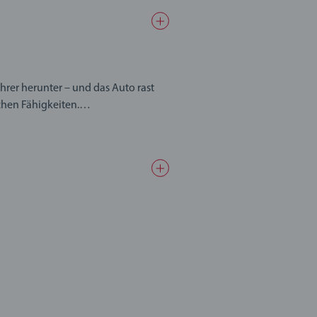
hrer herunter – und das Auto rast
chen Fähigkeiten.
geeignet und ideale Geschenke für
n. Deshalb testen wir unsere
etzlichen Anforderungen
ihnachtsgeschenk