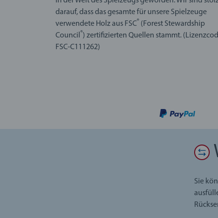
in der Welt des Spielzeugs geworden. Wir sind stol
darauf, dass das gesamte für unsere Spielzeuge
®
verwendete Holz aus FSC
(Forest Stewardship
®
Council
) zertifizierten Quellen stammt. (Lizenzco
FSC-C111262)
Sie kön
ausfüll
Rückse