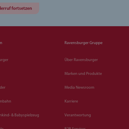
erruf fortsetzen
en
Ravensburger Gruppe
urger
Über Ravensburger
Marken und Produkte
lder
Media Newsroom
enbahn
Karriere
inkind- & Babyspielzeug
Verantwortung