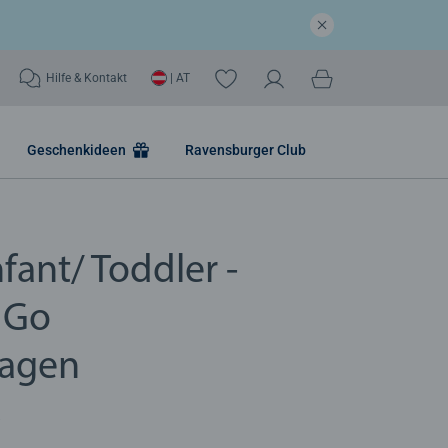
Hilfe & Kontakt
| AT
Geschenkideen
Ravensburger Club
fant/ Toddler -
 Go
agen
)
e Bewertung 1,0 von 5 Sternen.