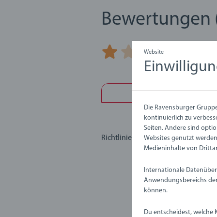
Bewertungen 
1,0/
Website
Durchschnittliche Bewertung 1,0 von
Einwilligu
Bewertu
Die Ravensburger Gruppe 
kontinuierlich zu verbess
Seiten. Andere sind optio
Richtlinien für Bewertungen
Websites genutzt werden,
Medieninhalte von Dritta
Internationale Datenüber
Anwendungsbereichs der 
können.
Du entscheidest, welche 