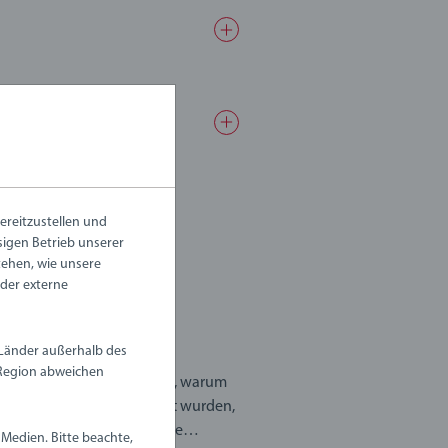
 Go Racer
ereitzustellen und
ssigen Betrieb unserer
schung
tehen, wie unsere
oder externe
5 Sternen.
 Länder außerhalb des
Region abweichen
on gekauft. Ich weiß nicht, warum
ie nicht in China hergestellt wurden,
n China hergestellt. Nur eine
Medien. Bitte beachte,