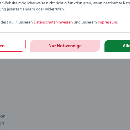
Vorwarnung für Le
er Website möglicherweise nicht richtig funktionieren, wenn bestimmte Kate
ung jederzeit ändern oder widerrufen.
0
0 haben diese Bew
ndest du in unseren
Datenschutzhinweisen
und unserem
Impressum
.
gen
Nur Notwendige
All
von
nen