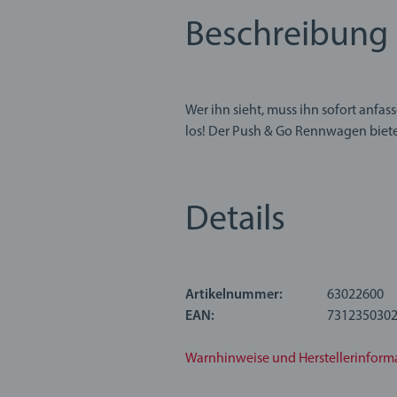
Beschreibung
Wer ihn sieht, muss ihn sofort anfa
los! Der Push & Go Rennwagen biete
Die aus hochwertigem Kunststoff ge
Jungen und Mädchen. Wir wissen, das
Details
Produkte gründlich nach unseren st
hinausgehen. BRIO Infant & Toddler
Artikelnummer:
63022600
EAN:
731235030
Warnhinweise und Herstellerinform