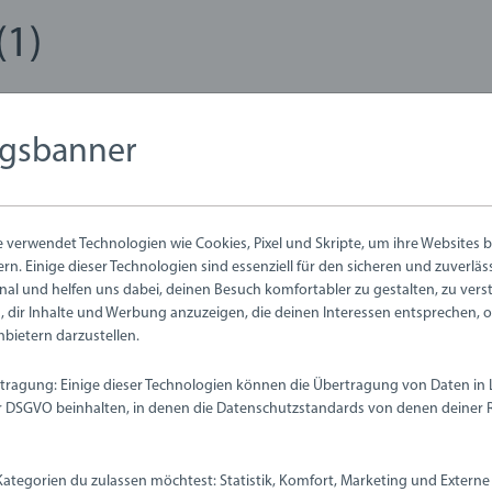
(1)
RRH
5
 5 Sternen.
Bestätigter Kauf
ngsbanner
13.11.2024
ngen
Push &
verwendet Technologien wie Cookies, Pixel und Skripte, um ihre Websites b
ern. Einige dieser Technologien sind essenziell für den sicheren und zuverlä
Enttäu
nal und helfen uns dabei, deinen Besuch komfortabler zu gestalten, zu vers
 dir Inhalte und Werbung anzuzeigen, die deinen Interessen entsprechen, 
nbietern darzustellen.
Bewertung 1 von 
tragung: Einige dieser Technologien können die Übertragung von Daten in
DSGVO beinhalten, in denen die Datenschutzstandards von denen deiner 
Ich habe zwei dav
ich dachte, dass s
aber sie werden i
Kategorien du zulassen möchtest: Statistik, Komfort, Marketing und Externe 