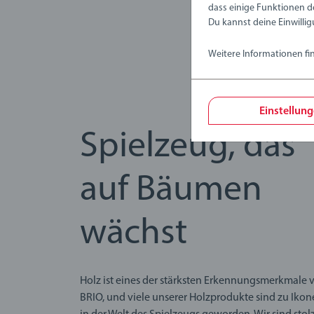
dass einige Funktionen d
Du kannst deine Einwillig
Weitere Informationen fi
Einstellun
Spielzeug, das
auf Bäumen
wächst
Holz ist eines der stärksten Erkennungsmerkmale 
BRIO, und viele unserer Holzprodukte sind zu Iko