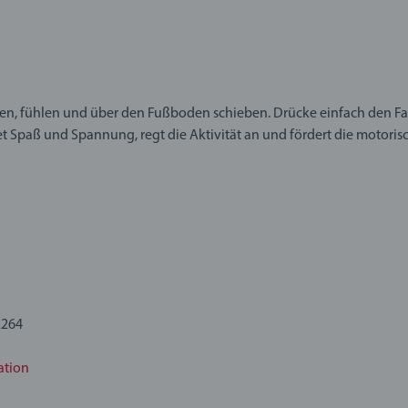
ssen, fühlen und über den Fußboden schieben. Drücke einfach den Fa
t Spaß und Spannung, regt die Aktivität an und fördert die motoris
fertigten Spielzeuge von BRIO sind für Kleinkinder ab 12 Monaten 
s Kinder manchmal anders mit Spielzeug spielen, als wir es erwarte
rengen Sicherheitsanforderungen, die in vielen Fällen über die ges
 Toys sind ein tolles Geburtstagsgeschenk oder ein großartiges We
2264
ation