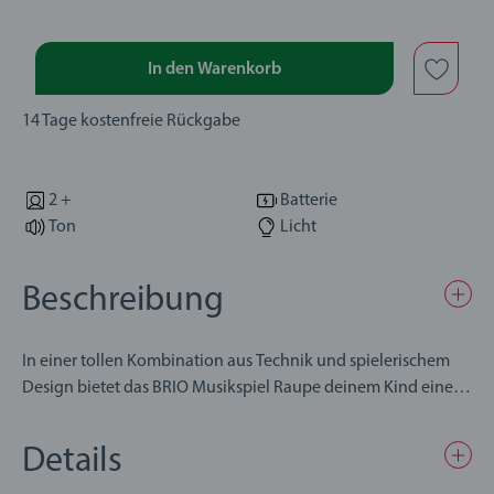
In den Warenkorb
14 Tage kostenfreie Rückgabe
2 +
Batterie
Ton
Licht
Beschreibung
In einer tollen Kombination aus Technik und spielerischem
Design bietet das BRIO Musikspiel Raupe deinem Kind eine
tolle Möglichkeit, die Grundlagen der Musik und der Töne zu
entdecken – und selbst Melodien zu schaffen. Durch das
Details
Einsetzen der Holzelemente in die Löcher wird jedes Mal ein