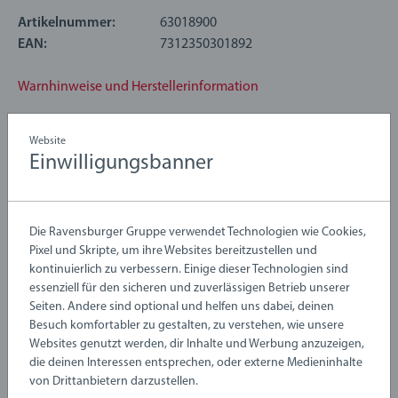
Ton erzeugt. Kopf und Schwanz der Raupe können auf 10
verschiedene Arten miteinander verbunden werden, wobei
Artikelnummer:
63018900
jedes Mal eine andere Melodie erklingt. Ein perfektes
EAN:
7312350301892
Spielzeug, um die Sinne deines Kindes und das Verständnis
für Ursache und Wirkung zu fördern.
Warnhinweise und Herstellerinformation
Website
Spielanleitung
Einwilligungsbanner
Download
Die Ravensburger Gruppe verwendet Technologien wie Cookies,
Pixel und Skripte, um ihre Websites bereitzustellen und
Noch keine Bewertungen
kontinuierlich zu verbessern. Einige dieser Technologien sind
essenziell für den sicheren und zuverlässigen Betrieb unserer
abgegeben
Seiten. Andere sind optional und helfen uns dabei, deinen
Besuch komfortabler zu gestalten, zu verstehen, wie unsere
Websites genutzt werden, dir Inhalte und Werbung anzuzeigen,
0/0
die deinen Interessen entsprechen, oder externe Medieninhalte
von Drittanbietern darzustellen.