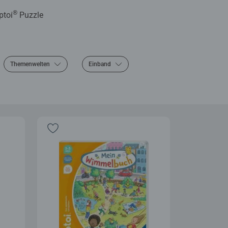
®
iptoi
Puzzle
Themenwelten
Einband