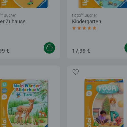
®
®
i
Bücher
tiptoi
Bücher
er Zuhause
Kindergarten
Durchschnittliche Bewer
Sternen.
99 €
17,99 €