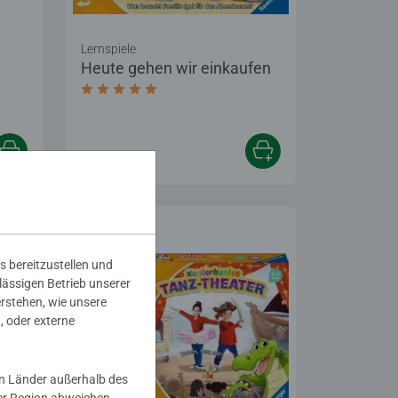
Lernspiele
Heute gehen wir einkaufen
tung 4,9 von 5 Sternen.
Durchschnittliche Bewertung 5,0 von 5 Stern
19,99 €
s bereitzustellen und
rlässigen Betrieb unserer
erstehen, wie unsere
, oder externe
in Länder außerhalb des