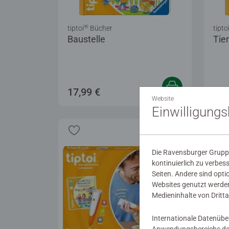
®
tiptoi
Bücher
tipto
Baustelle
Tie
17,99 €
17,
Website
Einwilligung
Die Ravensburger Gruppe
kontinuierlich zu verbes
Seiten. Andere sind opti
Websites genutzt werden
Medieninhalte von Dritta
Internationale Datenübe