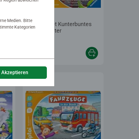
er Region abweichen
Lernspiele
rne Medien. Bitte
ACTIVE Set Kunterbuntes
estimmte Kategorien
Tanz-Theater
tung 5,0 von 5 Sternen.
44,99 €
e Akzeptieren