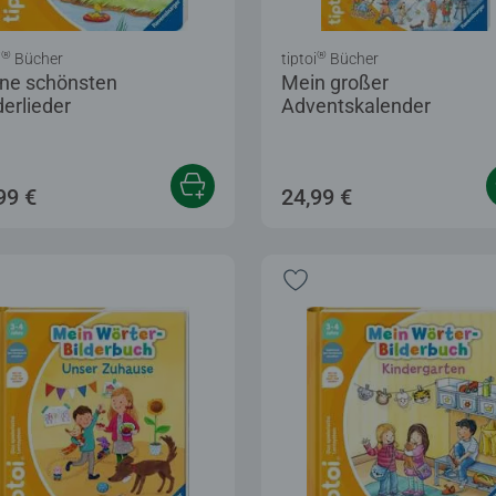
®
®
i
Bücher
tiptoi
Bücher
ne schönsten
Mein großer
derlieder
Adventskalender
Sternen.
99 €
24,99 €