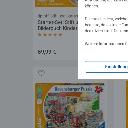
Anwendungsbereichs der
können.
®
tiptoi
Stift und Starter-Sets
Lerns
Du entscheidest, welche 
Starter-Set: Stift und Wörter-
Rät
beachte, dass einige Fu
Bilderbuch Kindergarten
Bau
deaktiviert sind. Du kan
Durchschnittliche Bewertung 5,0 von 5 
Weitere Informationen f
69,99 €
19,
Einstellun