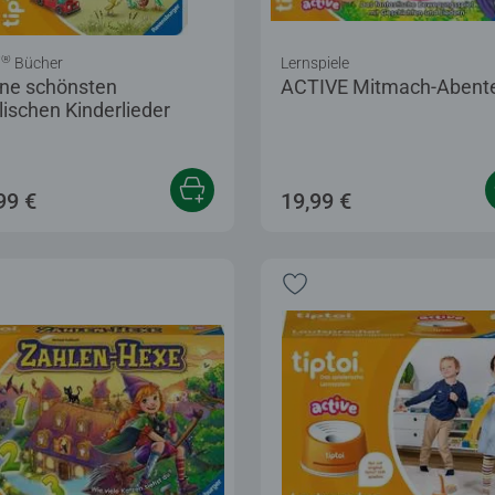
®
i
Bücher
Lernspiele
ne schönsten
ACTIVE Mitmach-Abent
lischen Kinderlieder
99 €
19,99 €