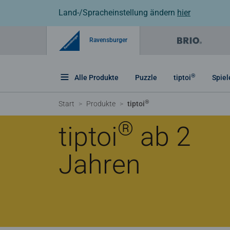
Land-/Spracheinstellung ändern
hier
Ravensburger
®
Alle Produkte
Puzzle
tiptoi
Spiel
®
Start
Produkte
tiptoi
®
tiptoi
ab 2
Jahren