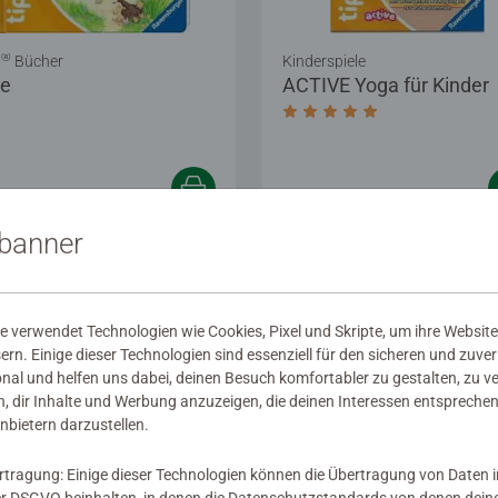
®
i
Bücher
Kinderspiele
re
ACTIVE Yoga für Kinder
Durchschnittliche Bewer
99 €
14,99 €
sbanner
 verwendet Technologien wie Cookies, Pixel und Skripte, um ihre Website
sern. Einige dieser Technologien sind essenziell für den sicheren und zuve
onal und helfen uns dabei, deinen Besuch komfortabler zu gestalten, zu v
, dir Inhalte und Werbung anzuzeigen, die deinen Interessen entsprechen
nbietern darzustellen.
rtragung: Einige dieser Technologien können die Übertragung von Daten 