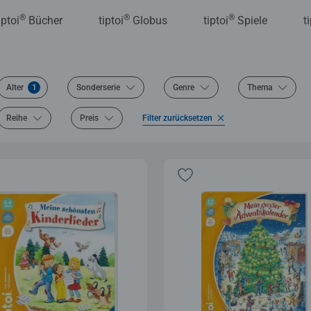
®
®
®
iptoi
Bücher
tiptoi
Globus
tiptoi
Spiele
t
Alter
1
Sonderserie
Genre
Thema
Reihe
Preis
Filter zurücksetzen