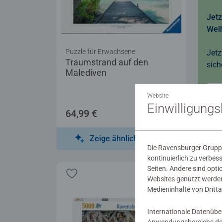
Jetz
Wei
Puzzle für Erwachsene
Jetz
Traumstrand auf den
sich
Malediven
Website
Einwilligung
64,99 €
Zeige ähnliche Motive
Die Ravensburger Gruppe
kontinuierlich zu verbes
Seiten. Andere sind opti
Websites genutzt werden
Medieninhalte von Dritta
Internationale Datenübe