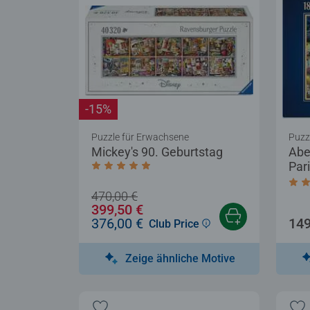
-15%
Puzzle für Erwachsene
Puzz
Mickey's 90. Geburtstag
Abe
Par
Durchschnittliche Bewertung 5,0 von 5 
Dur
470,00 €
399,50 €
376,00 €
149
Club Price
Zeige ähnliche Motive