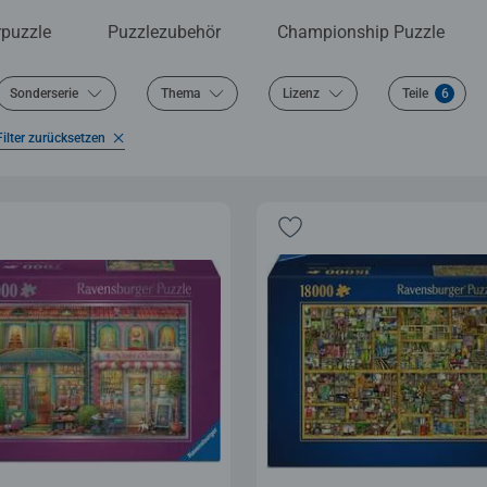
rpuzzle
Puzzlezubehör
Championship Puzzle
Sonderserie
Thema
Lizenz
Teile
6
Filter zurücksetzen