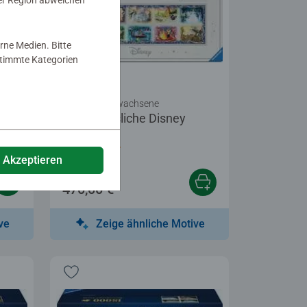
er Region abweichen
rne Medien. Bitte
estimmte Kategorien
Puzzle für Erwachsene
s
Unvergessliche Disney
Momente
tung 5,0 von 5 Sternen.
Durchschnittliche Bewertung 5,0 von 5 Stern
e Akzeptieren
470,00 €
ve
Zeige ähnliche Motive