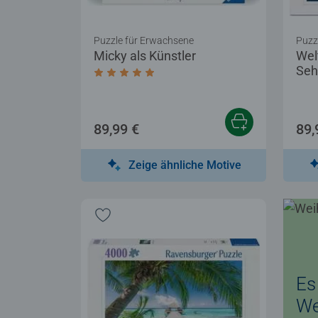
Puzzle für Erwachsene
Puzz
Micky als Künstler
Wel
Seh
Durchschnittliche Bewertung 5,0 von 5 
89,99 €
89,
Zeige ähnliche Motive
Es 
We