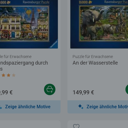
le für Erwachsene
Puzzle für Erwachsene
ndspaziergang durch
An der Wasserstelle
is
Sternen.
chschnittliche Bewertung 4,0 von 5 Sternen.
,99 €
149,99 €
Zeige ähnliche Motive
Zeige ähnliche Moti