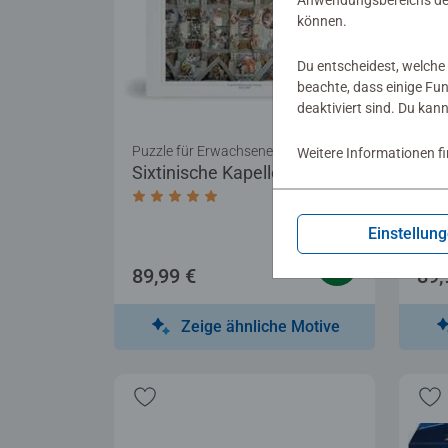
Anwendungsbereichs der
können.
Du entscheidest, welche 
beachte, dass einige Fu
deaktiviert sind. Du kan
Puzzle für Erwachsene
Puzz
Weitere Informationen f
Sixtinische Kapelle
Die
Durchschnittliche Bewertung 5,0 von 5 
Dur
Einstellun
89,99 €
89,
Zeige ähnliche Motive