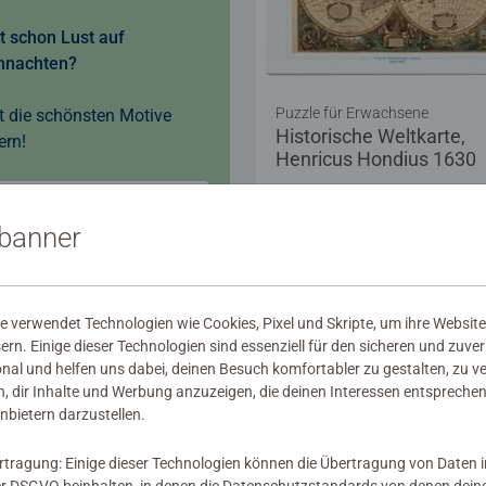
t schon Lust auf
hnachten?
Puzzle für Erwachsene
t die schönsten Motive
Historische Weltkarte,
ern!
Henricus Hondius 1630
Jetzt entdecken!
sbanner
89,99 €
Zeige ähnliche Moti
 verwendet Technologien wie Cookies, Pixel und Skripte, um ihre Website
sern. Einige dieser Technologien sind essenziell für den sicheren und zuve
onal und helfen uns dabei, deinen Besuch komfortabler zu gestalten, zu v
, dir Inhalte und Werbung anzuzeigen, die deinen Interessen entsprechen
nbietern darzustellen.
rtragung: Einige dieser Technologien können die Übertragung von Daten 