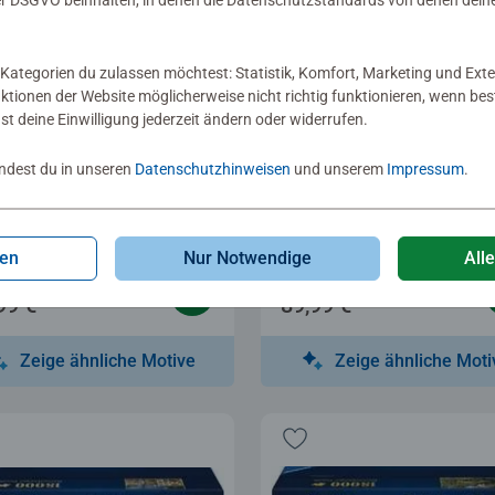
 DSGVO beinhalten, in denen die Datenschutzstandards von denen dein
Kategorien du zulassen möchtest: Statistik, Komfort, Marketing und Exte
nktionen der Website möglicherweise nicht richtig funktionieren, wenn b
nst deine Einwilligung jederzeit ändern oder widerrufen.
le für Erwachsene
Puzzle für Erwachsene
indest du in unseren
Datenschutzhinweisen
und unserem
Impressum
.
 fantastische Straße
Das Flüstern des Walde
Sternen.
chschnittliche Bewertung 5,0 von 5 Sternen.
Durchschnittliche Bewer
gen
Nur Notwendige
All
99 €
89,99 €
Zeige ähnliche Motive
Zeige ähnliche Moti