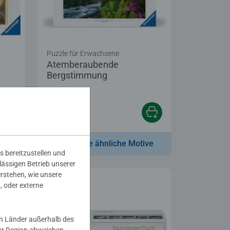
Puzzle für Erwachsene
Atemberaubende
Bergstimmung
64,99 €
ve
Zeige ähnliche Motive
s bereitzustellen und
rlässigen Betrieb unserer
erstehen, wie unsere
, oder externe
in Länder außerhalb des