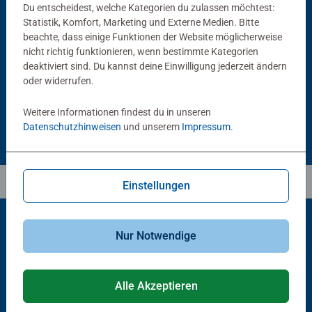
Du entscheidest, welche Kategorien du zulassen möchtest:
Statistik, Komfort, Marketing und Externe Medien. Bitte
Puzzlezubehör
Puzzlezubehör
Puzzle Conserver Permanent
Puzzle-Rahmen, schwarz
beachte, dass einige Funktionen der Website möglicherweise
Durchschnittliche Bewertung 4,4 von 5 Sternen.
nicht richtig funktionieren, wenn bestimmte Kategorien
deaktiviert sind. Du kannst deine Einwilligung jederzeit ändern
oder widerrufen.
13,99 €
40,00 €
Weitere Informationen findest du in unseren
Datenschutzhinweisen
und unserem
Impressum
.
Einstellungen
Nur Notwendige
Beliebte Auswahl
Andere Kunden mögen auch
Alle Akzeptieren