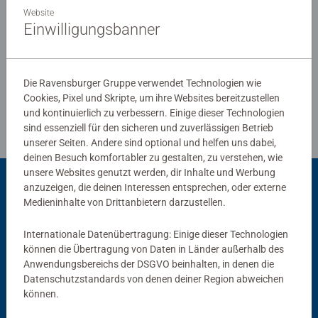
Ravensburg hergestellt werden. Jahrzehntelange
Website
Erfahrung in der Puzzleproduktion, den hohen
Einwilligungsbanner
Qualitätsanspruch an Material, Motiv und Design lassen
Verfasse eine Bewertung
die Herzen der Puzzler höherschlagen und erleben, wie
eins zum andern passt. Das ist die Ravensburger
Die Ravensburger Gruppe verwendet Technologien wie
Richtlinien für Bewertungen
Leidenschaft für Qualität.
Cookies, Pixel und Skripte, um ihre Websites bereitzustellen
und kontinuierlich zu verbessern. Einige dieser Technologien
sind essenziell für den sicheren und zuverlässigen Betrieb
unserer Seiten. Andere sind optional und helfen uns dabei,
deinen Besuch komfortabler zu gestalten, zu verstehen, wie
unsere Websites genutzt werden, dir Inhalte und Werbung
anzuzeigen, die deinen Interessen entsprechen, oder externe
Passend dazu
Medieninhalte von Drittanbietern darzustellen.
Internationale Datenübertragung: Einige dieser Technologien
können die Übertragung von Daten in Länder außerhalb des
Anwendungsbereichs der DSGVO beinhalten, in denen die
Datenschutzstandards von denen deiner Region abweichen
können.