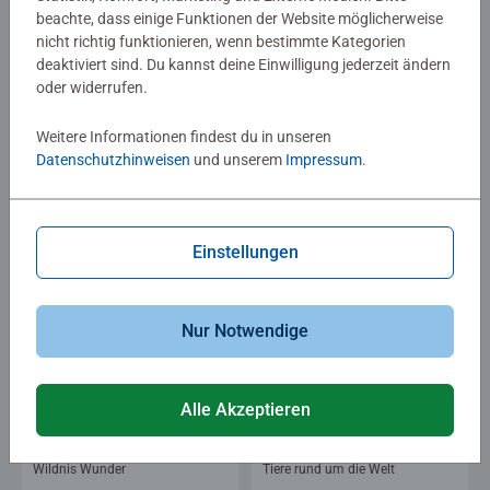
beachte, dass einige Funktionen der Website möglicherweise
nicht richtig funktionieren, wenn bestimmte Kategorien
deaktiviert sind. Du kannst deine Einwilligung jederzeit ändern
oder widerrufen.
Kinderpuzzle
Kinderpuzzle
Im Reich der Meerjungfrauen
Lissy und Arcado auf der Koppel
Weitere Informationen findest du in unseren
Datenschutzhinweisen
und unserem
Impressum
.
13,99 €
13,99 €
Ähnliche Motive
Ähnliche Motive
Einstellungen
Nur Notwendige
Alle Akzeptieren
Kinderpuzzle
Kinderpuzzle
Wildnis Wunder
Tiere rund um die Welt