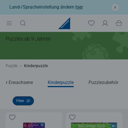
Land-/Spracheinstellung ändern
hier
Puzzles ab 9 Jahren
Puzzle
Kinderpuzzle
e für Erwachsene
Kinderpuzzle
Puzzlezubehör
Filter