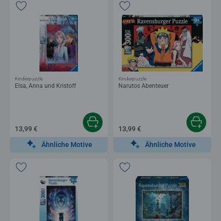
Kinderpuzzle
Kinderpuzzle
Elsa, Anna und Kristoff
Narutos Abenteuer
13,99 €
13,99 €
Ähnliche Motive
Ähnliche Motive