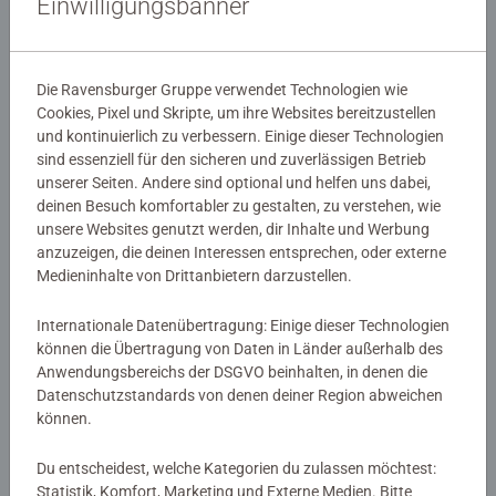
Einwilligungsbanner
Ähnliche Motive
Ähnliche Motive
Die Ravensburger Gruppe verwendet Technologien wie
Cookies, Pixel und Skripte, um ihre Websites bereitzustellen
und kontinuierlich zu verbessern. Einige dieser Technologien
sind essenziell für den sicheren und zuverlässigen Betrieb
unserer Seiten. Andere sind optional und helfen uns dabei,
deinen Besuch komfortabler zu gestalten, zu verstehen, wie
unsere Websites genutzt werden, dir Inhalte und Werbung
Kinderpuzzle
Kinderpuzzle
Magischer Drache
Fantastischer Planet
anzuzeigen, die deinen Interessen entsprechen, oder externe
Medieninhalte von Drittanbietern darzustellen.
Internationale Datenübertragung: Einige dieser Technologien
13,99 €
13,99 €
können die Übertragung von Daten in Länder außerhalb des
Anwendungsbereichs der DSGVO beinhalten, in denen die
Ähnliche Motive
Ähnliche Motive
Datenschutzstandards von denen deiner Region abweichen
können.
Du entscheidest, welche Kategorien du zulassen möchtest:
Statistik, Komfort, Marketing und Externe Medien. Bitte