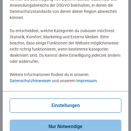
Anwendungsbereichs der DSGVO beinhalten, in denen die
Datenschutzstandards von denen deiner Region abweichen
können.
Kinderpuzzle
Kinderpuzzle
Die Maus und der Grüffelo
Straßenbaustelle
Du entscheidest, welche Kategorien du zulassen möchtest:
Statistik, Komfort, Marketing und Externe Medien. Bitte
beachte, dass einige Funktionen der Website möglicherweise
nicht richtig funktionieren, wenn bestimmte Kategorien
deaktiviert sind. Du kannst deine Einwilligung jederzeit ändern
6,49 €
12,99 €
oder widerrufen.
Ähnliche Motive
Ähnliche Motive
Weitere Informationen findest du in unseren
Datenschutzhinweisen
und unserem
Impressum
.
Einstellungen
Kinderpuzzle
Kinderpuzzle
Knuffige Tierfreunde
Familienzeit
Nur Notwendige