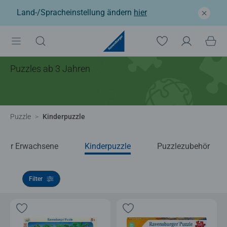
Land-/Spracheinstellung ändern
hier
Puzzles ab 3 Jahren
Puzzle
Kinderpuzzle
e für Erwachsene
Kinderpuzzle
Puzzlezubehör
Filter