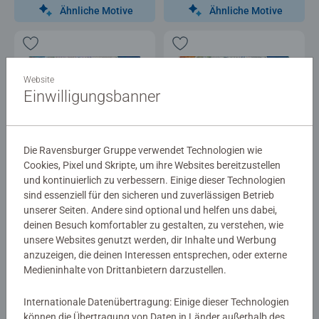
Ähnliche Motive
Ähnliche Motive
Website
Einwilligungsbanner
Die Ravensburger Gruppe verwendet Technologien wie
Kinderpuzzle
Kinderpuzzle
Peppas Abenteuer
Wieso? Weshalb? Warum? Tiere
Cookies, Pixel und Skripte, um ihre Websites bereitzustellen
im Wald und auf der Wiese
und kontinuierlich zu verbessern. Einige dieser Technologien
sind essenziell für den sicheren und zuverlässigen Betrieb
unserer Seiten. Andere sind optional und helfen uns dabei,
12,99 €
12,99 €
deinen Besuch komfortabler zu gestalten, zu verstehen, wie
unsere Websites genutzt werden, dir Inhalte und Werbung
Ähnliche Motive
Ähnliche Motive
anzuzeigen, die deinen Interessen entsprechen, oder externe
Medieninhalte von Drittanbietern darzustellen.
Internationale Datenübertragung: Einige dieser Technologien
können die Übertragung von Daten in Länder außerhalb des