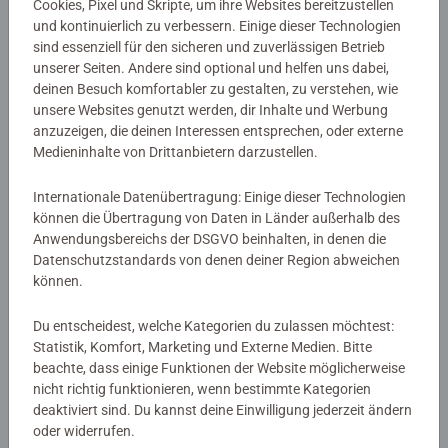
Cookies, Pixel und Skripte, um ihre Websites bereitzustellen
und kontinuierlich zu verbessern. Einige dieser Technologien
Artikelnummer:
46327
sind essenziell für den sicheren und zuverlässigen Betrieb
unserer Seiten. Andere sind optional und helfen uns dabei,
EAN:
9783473463275
deinen Besuch komfortabler zu gestalten, zu verstehen, wie
ISBN:
978-3-473-46327-5
unsere Websites genutzt werden, dir Inhalte und Werbung
anzuzeigen, die deinen Interessen entsprechen, oder externe
Warnhinweise und Herstellerinformation
Medieninhalte von Drittanbietern darzustellen.
Internationale Datenübertragung: Einige dieser Technologien
Noch keine Bewertungen
können die Übertragung von Daten in Länder außerhalb des
Anwendungsbereichs der DSGVO beinhalten, in denen die
abgegeben
Datenschutzstandards von denen deiner Region abweichen
können.
0/0
Du entscheidest, welche Kategorien du zulassen möchtest:
Statistik, Komfort, Marketing und Externe Medien. Bitte
beachte, dass einige Funktionen der Website möglicherweise
Verfasse eine Bewertung
nicht richtig funktionieren, wenn bestimmte Kategorien
deaktiviert sind. Du kannst deine Einwilligung jederzeit ändern
oder widerrufen.
Richtlinien für Bewertungen