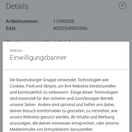
Die Schatzkiste der Luminari enthält exklusive Inhalte und
Details
bietet einen Einblick in die Welt von Lorcana.
Produktsprache: Deutsch
Artikelnummer:
11090058
EAN:
4050368900586
Disney Lorcana ist ein Sammelkartenspiel von
Ravensburger mit einzigartiger Spielmechanik, das
Warnhinweise und Herstellerinformation
beliebte Disney Charaktere in einer völlig neuen Welt im
Original und auf neu gestaltete Weise zeigt.
Website
Einwilligungsbanner
Noch keine Bewertungen
abgegeben
Die Ravensburger Gruppe verwendet Technologien wie
Cookies, Pixel und Skripte, um ihre Websites bereitzustellen
0/0
und kontinuierlich zu verbessern. Einige dieser Technologien
sind essenziell für den sicheren und zuverlässigen Betrieb
unserer Seiten. Andere sind optional und helfen uns dabei,
deinen Besuch komfortabler zu gestalten, zu verstehen, wie
Verfasse eine Bewertung
unsere Websites genutzt werden, dir Inhalte und Werbung
anzuzeigen, die deinen Interessen entsprechen, oder externe
Medieninhalte von Drittanbietern darzustellen.
Richtlinien für Bewertungen