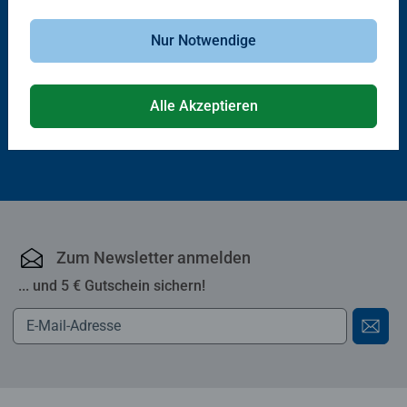
Booster Packs
Trove Packs
Disney Lorcana TCG: Angriff der
Disney Lorcana TCG: Schatzkiste
Nur Notwendige
Ranke! - Booster Display mit 24
der Luminari_Unbekannte
Booster Packs (Deutsch)
Wildnis
Alle Akzeptieren
143,76 €
54,99 €
Zum Newsletter anmelden
... und 5 € Gutschein sichern!