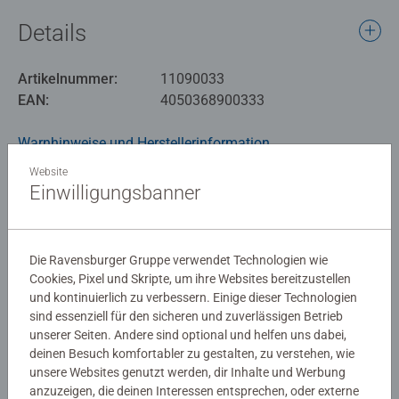
Das Starterset für Sammler enthält neben zusätzlichen
Details
Booster Packs weitere exklusive Inhalte um eine eigene
Sammlung anzufangen, oder zu erweitern.
Artikelnummer:
11090033
Produktsprache: Deutsch
EAN:
4050368900333
Warnhinweise und Herstellerinformation
Disney Lorcana ist ein Sammelkartenspiel von
Ravensburger mit einzigartiger Spielmechanik, das
Website
beliebte Disney Charaktere in einer völlig neuen Welt im
Einwilligungsbanner
Noch keine Bewertungen
Original und auf neu gestaltete Weise zeigt.
abgegeben
Die Ravensburger Gruppe verwendet Technologien wie
Cookies, Pixel und Skripte, um ihre Websites bereitzustellen
0/0
und kontinuierlich zu verbessern. Einige dieser Technologien
sind essenziell für den sicheren und zuverlässigen Betrieb
unserer Seiten. Andere sind optional und helfen uns dabei,
deinen Besuch komfortabler zu gestalten, zu verstehen, wie
Verfasse eine Bewertung
unsere Websites genutzt werden, dir Inhalte und Werbung
anzuzeigen, die deinen Interessen entsprechen, oder externe