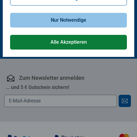
Geschenk-Sets
Disney Lorcana TCG:
Geschenkbox Dagobert Duck
Nur Notwendige
(Deutsch)
29,99 €
Alle Akzeptieren
Zum Newsletter anmelden
... und 5 € Gutschein sichern!